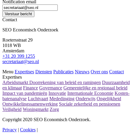
Notification email
Verstuur bericht
Contact
SEO Economisch Onderzoek
Roetersstraat 29
1018 WB
Amsterdam
+31 20 399 1255
secretariaat@seo.nl
Menu
Expertises
Diensten
Publicaties
Nieuws
Over ons
Contact
Expertises
Arbeidsmarkt
Doorrekening van beleid en ramingen
Duurzaamheid
en klimaat
Finance
Governance
Gemeentelijke en regionaal beleid
Impact van pandemieën
Innovatie
Internationale Economie
Kosten-
batenanalyse
Luchtvaart
Mededinging
Onderwijs
Ongelijkheid
Ontwikkelingssamenwerking
Sociale zekerheid en pensioenen
Veiligheid
Woningmarkt
Zorg
Copyright 2020 SEO Economisch Onderzoek.
Privacy
|
Cookies
|