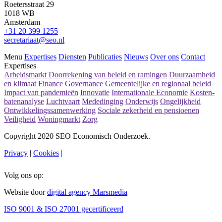
Roetersstraat 29
Lees meer
1018 WB
Amsterdam
+31 20 399 1255
secretariaat@seo.nl
Menu
Expertises
Diensten
Publicaties
Nieuws
Over ons
Contact
Expertises
Arbeidsmarkt
Doorrekening van beleid en ramingen
Duurzaamheid
en klimaat
Finance
Governance
Gemeentelijke en regionaal beleid
Impact van pandemieën
Innovatie
Internationale Economie
Kosten-
batenanalyse
Luchtvaart
Mededinging
Onderwijs
Ongelijkheid
Ontwikkelingssamenwerking
Sociale zekerheid en pensioenen
Veiligheid
Woningmarkt
Zorg
Copyright 2020 SEO Economisch Onderzoek.
Privacy
|
Cookies
|
Volg ons op:
Website door
digital agency Marsmedia
ISO 9001 & ISO 27001 gecertificeerd