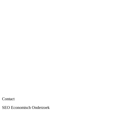
In de media
Ouderschapsverlof voor vaders: onderbenut, maar
cruciaal voor gelijkheid?
Lees meer
In de media
Contact
Hoger is niet altijd beter: wat bepaalt echt je
SEO Economisch Onderzoek
arbeidsmarktsucces?