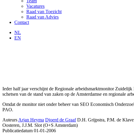
Team
Vacatures
Raad van Toezicht
Raad van Advies
Contact
NL
EN
Ieder half jaar verschijnt de Regionale arbeidsmarktmonitor Zuideli
schetsen van de stand van zaken op de Amsterdamse en regionale arbe
Omdat de monitor niet onder beheer van SEO Economisch Onderzoek val
PAO.
Auteurs
Arjan Heyma
Djoerd de Graaf
D.H. Grijpstra, P.M. de Klav
Oosteren, J.J.M. Slot (O+S Amsterdam)
Publicatiedatum
01-01-2006