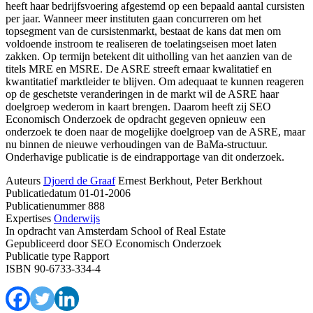
heeft haar bedrijfsvoering afgestemd op een bepaald aantal cursisten
per jaar. Wanneer meer instituten gaan concurreren om het
topsegment van de cursistenmarkt, bestaat de kans dat men om
voldoende instroom te realiseren de toelatingseisen moet laten
zakken. Op termijn betekent dit uitholling van het aanzien van de
titels MRE en MSRE. De ASRE streeft ernaar kwalitatief en
kwantitatief marktleider te blijven. Om adequaat te kunnen reageren
op de geschetste veranderingen in de markt wil de ASRE haar
doelgroep wederom in kaart brengen. Daarom heeft zij SEO
Economisch Onderzoek de opdracht gegeven opnieuw een
onderzoek te doen naar de mogelijke doelgroep van de ASRE, maar
nu binnen de nieuwe verhoudingen van de BaMa-structuur.
Onderhavige publicatie is de eindrapportage van dit onderzoek.
Auteurs
Djoerd de Graaf
Ernest Berkhout, Peter Berkhout
Publicatiedatum
01-01-2006
Publicatienummer
888
Expertises
Onderwijs
In opdracht van
Amsterdam School of Real Estate
Gepubliceerd door
SEO Economisch Onderzoek
Publicatie type
Rapport
ISBN
90-6733-334-4