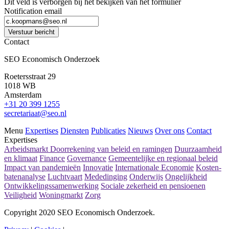
Dit veld is verborgen bij het bekijken van het formulier
Notification email
Verstuur bericht
Contact
SEO Economisch Onderzoek
Roetersstraat 29
1018 WB
Amsterdam
+31 20 399 1255
secretariaat@seo.nl
Menu
Expertises
Diensten
Publicaties
Nieuws
Over ons
Contact
Expertises
Arbeidsmarkt
Doorrekening van beleid en ramingen
Duurzaamheid
en klimaat
Finance
Governance
Gemeentelijke en regionaal beleid
Impact van pandemieën
Innovatie
Internationale Economie
Kosten-
batenanalyse
Luchtvaart
Mededinging
Onderwijs
Ongelijkheid
Ontwikkelingssamenwerking
Sociale zekerheid en pensioenen
Veiligheid
Woningmarkt
Zorg
Copyright 2020 SEO Economisch Onderzoek.