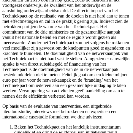
voortgezet onderwijs, de kwaliteit van het onderwijs en de
aansluiting onderwijs-arbeidsmarkt. De directe impact van het
Techniekpact op de realisatie van de doelen is niet hard aan te tonen
met effectmetingen en zal in de praktijk gering zijn. Indirect zien de
betrokken partijen de waarde van het Techniekpact. Het
commitment van de drie ministeries en de gezamenlijke aanpak
vanuit het nationale beleid en met de regio’s wordt gezien als
meerwaarde. Zonder het Techniekpact zou het volgens betrokkenen
veel moeilijker zijn geweest om de knelpunten goed te agenderen en
krachten te bundelen. De doelmatigheid van de netwerkaanpak van
het Techniekpact is niet hard vast te stellen. Aangezien er nauwelijks
sprake is van direct subsidiegeld of financiering van het
Techniekpact is de doelmatigheid van de in de netwerkaanpak
bestede middelen niet te meten. Feitelijk gaat om een kleine miljoen
euro per jaar voor de netwerkaanpak en de ‘branding’ van het
Techniekpact om iedereen aan een gezamenlijke uitdaging te laten
werken. Versnippering van activiteiten geeft aanleiding om aan te
nemen dat de efficiëntie verbeterd kan worden.
Op basis van de evaluatie van interventies, een uitgebreide
literatuurstudie, interviews met betrokkenen en experts en een
internationale casestudie formuleren we drie adviezen.
Baken het Techniekpact en het landelijk instrumentarium
duidelijk af en dring de wildgroei van initiatieven terug.