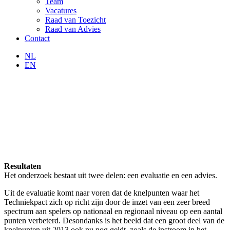
Team
Vacatures
Raad van Toezicht
Raad van Advies
Contact
NL
EN
Resultaten
Het onderzoek bestaat uit twee delen: een evaluatie en een advies.
Uit de evaluatie komt naar voren dat de knelpunten waar het
Techniekpact zich op richt zijn door de inzet van een zeer breed
spectrum aan spelers op nationaal en regionaal niveau op een aantal
punten verbeterd. Desondanks is het beeld dat een groot deel van de
knelpunten uit 2013 ook nu nog geldt, zoals de instroom in het