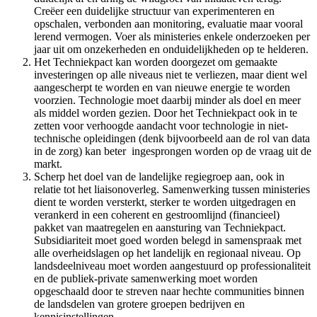
Creëer een duidelijke structuur van experimenteren en
opschalen, verbonden aan monitoring, evaluatie maar vooral
lerend vermogen. Voer als ministeries enkele onderzoeken per
jaar uit om onzekerheden en onduidelijkheden op te helderen.
Het Techniekpact kan worden doorgezet om gemaakte
investeringen op alle niveaus niet te verliezen, maar dient wel
aangescherpt te worden en van nieuwe energie te worden
voorzien. Technologie moet daarbij minder als doel en meer
als middel worden gezien. Door het Techniekpact ook in te
zetten voor verhoogde aandacht voor technologie in niet-
technische opleidingen (denk bijvoorbeeld aan de rol van data
in de zorg) kan beter ingesprongen worden op de vraag uit de
markt.
Scherp het doel van de landelijke regiegroep aan, ook in
relatie tot het liaisonoverleg. Samenwerking tussen ministeries
dient te worden versterkt, sterker te worden uitgedragen en
verankerd in een coherent en gestroomlijnd (financieel)
pakket van maatregelen en aansturing van Techniekpact.
Subsidiariteit moet goed worden belegd in samenspraak met
alle overheidslagen op het landelijk en regionaal niveau. Op
landsdeelniveau moet worden aangestuurd op professionaliteit
en de publiek-private samenwerking moet worden
opgeschaald door te streven naar hechte communities binnen
de landsdelen van grotere groepen bedrijven en
kennisinstellingen.