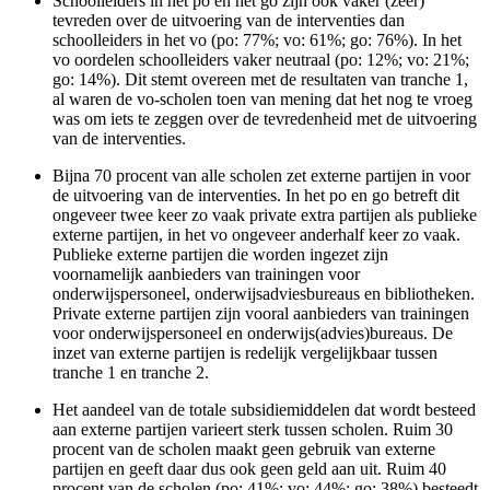
Schoolleiders in het po en het go zijn ook vaker (zeer)
tevreden over de uitvoering van de interventies dan
schoolleiders in het vo (po: 77%; vo: 61%; go: 76%). In het
vo oordelen schoolleiders vaker neutraal (po: 12%; vo: 21%;
go: 14%). Dit stemt overeen met de resultaten van tranche 1,
al waren de vo-scholen toen van mening dat het nog te vroeg
was om iets te zeggen over de tevredenheid met de uitvoering
van de interventies.
Bijna 70 procent van alle scholen zet externe partijen in voor
de uitvoering van de interventies. In het po en go betreft dit
ongeveer twee keer zo vaak private extra partijen als publieke
externe partijen, in het vo ongeveer anderhalf keer zo vaak.
Publieke externe partijen die worden ingezet zijn
voornamelijk aanbieders van trainingen voor
onderwijspersoneel, onderwijsadviesbureaus en bibliotheken.
Private externe partijen zijn vooral aanbieders van trainingen
voor onderwijspersoneel en onderwijs(advies)bureaus. De
inzet van externe partijen is redelijk vergelijkbaar tussen
tranche 1 en tranche 2.
Het aandeel van de totale subsidiemiddelen dat wordt besteed
aan externe partijen varieert sterk tussen scholen. Ruim 30
procent van de scholen maakt geen gebruik van externe
partijen en geeft daar dus ook geen geld aan uit. Ruim 40
procent van de scholen (po: 41%; vo: 44%; go: 38%) besteedt