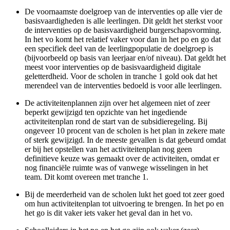
De voornaamste doelgroep van de interventies op alle vier de
basisvaardigheden is alle leerlingen. Dit geldt het sterkst voor
de interventies op de basisvaardigheid burgerschapsvorming.
In het vo komt het relatief vaker voor dan in het po en go dat
een specifiek deel van de leerlingpopulatie de doelgroep is
(bijvoorbeeld op basis van leerjaar en/of niveau). Dat geldt het
meest voor interventies op de basisvaardigheid digitale
geletterdheid. Voor de scholen in tranche 1 gold ook dat het
merendeel van de interventies bedoeld is voor alle leerlingen.
De activiteitenplannen zijn over het algemeen niet of zeer
beperkt gewijzigd ten opzichte van het ingediende
activiteitenplan rond de start van de subsidieregeling. Bij
ongeveer 10 procent van de scholen is het plan in zekere mate
of sterk gewijzigd. In de meeste gevallen is dat gebeurd omdat
er bij het opstellen van het activiteitenplan nog geen
definitieve keuze was gemaakt over de activiteiten, omdat er
nog financiële ruimte was of vanwege wisselingen in het
team. Dit komt overeen met tranche 1.
Bij de meerderheid van de scholen lukt het goed tot zeer goed
om hun activiteitenplan tot uitvoering te brengen. In het po en
het go is dit vaker iets vaker het geval dan in het vo.