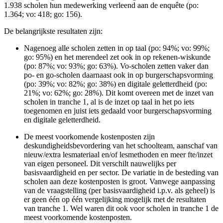
1.938 scholen hun medewerking verleend aan de enquête (po:
1.364; vo: 418; go: 156).
De belangrijkste resultaten zijn:
Nagenoeg alle scholen zetten in op taal (po: 94%; vo: 99%;
go: 95%) en het merendeel zet ook in op rekenen-wiskunde
(po: 87%; vo: 93%; go: 63%). Vo-scholen zetten vaker dan
po- en go-scholen daarnaast ook in op burgerschapsvorming
(po: 39%; vo: 82%; go: 38%) en digitale geletterdheid (po:
21%; vo: 62%; go: 28%). Dit komt overeen met de inzet van
scholen in tranche 1, al is de inzet op taal in het po iets
toegenomen en juist iets gedaald voor burgerschapsvorming
en digitale geletterdheid.
De meest voorkomende kostenposten zijn
deskundigheidsbevordering van het schoolteam, aanschaf van
nieuw/extra lesmateriaal en/of lesmethoden en meer fte/inzet
van eigen personeel. Dit verschilt nauwelijks per
basisvaardigheid en per sector. De variatie in de besteding van
scholen aan deze kostenposten is groot. Vanwege aanpassing
van de vraagstelling (per basisvaardigheid i.p.v. als geheel) is
er geen één op één vergelijking mogelijk met de resultaten
van tranche 1. Wel waren dit ook voor scholen in tranche 1 de
meest voorkomende kostenposten.