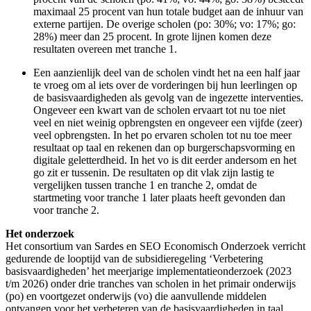
maximaal 25 procent van hun totale budget aan de inhuur van
externe partijen. De overige scholen (po: 30%; vo: 17%; go:
28%) meer dan 25 procent. In grote lijnen komen deze
resultaten overeen met tranche 1.
Een aanzienlijk deel van de scholen vindt het na een half jaar
te vroeg om al iets over de vorderingen bij hun leerlingen op
de basisvaardigheden als gevolg van de ingezette interventies.
Ongeveer een kwart van de scholen ervaart tot nu toe niet
veel en niet weinig opbrengsten en ongeveer een vijfde (zeer)
veel opbrengsten. In het po ervaren scholen tot nu toe meer
resultaat op taal en rekenen dan op burgerschapsvorming en
digitale geletterdheid. In het vo is dit eerder andersom en het
go zit er tussenin. De resultaten op dit vlak zijn lastig te
vergelijken tussen tranche 1 en tranche 2, omdat de
startmeting voor tranche 1 later plaats heeft gevonden dan
voor tranche 2.
Het onderzoek
Het consortium van Sardes en SEO Economisch Onderzoek verricht
gedurende de looptijd van de subsidieregeling ‘Verbetering
basisvaardigheden’ het meerjarige implementatieonderzoek (2023
t/m 2026) onder drie tranches van scholen in het primair onderwijs
(po) en voortgezet onderwijs (vo) die aanvullende middelen
ontvangen voor het verbeteren van de basisvaardigheden in taal,