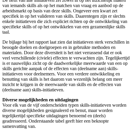
De helft van alle initiatieven zet zowel in op het inzichtelijk maken
van iemands skills als op het matchen van vraag en aanbod op de
arbeidsmarkt op basis van deze skills. Ongeveer een kwart zet
specifiek in op het valideren van skills. Daarentegen zijn er slechts
enkele initiatieven die zich expliciet richten op de ontwikkeling van
specifieke skills of op het ontwikkelen van een gezamenlijke skills
taal.
De bijlage bij het rapport laat zien dat initiatieven sterk verschillen in
beoogde doelen en doelgroepen en in gebruikte methoden en
materialen. Door deze diversiteit is het niet verrassend dat er ook
veel verschillende (civiele) effecten te verwachten zijn. Tegelijkertijd
is er nauwelijks zicht op de daadwerkelijke meerwaarde van een op
skills gerichte aanpak of de effecten van (deelname aan) skills-
initiatieven voor deelnemers. Voor een verdere ontwikkeling en
benutting van skills is het daarom van wezenlijk belang om meer
inzicht te krijgen in de meerwaarde van skills en de effecten van
(deelname aan) skills-initiatieven.
Diverse mogelijkheden en uitdagingen
Voor elk van de vijf onderscheiden typen skills-initiatieven worden
diverse mogelijkheden gesignaleerd en benut, maar worden
tegelijkertijd specifieke uitdagingen benoemd en (deels)
geadresseerd. Onderstaande tabel geeft hier een beknopte
samenvatting van.