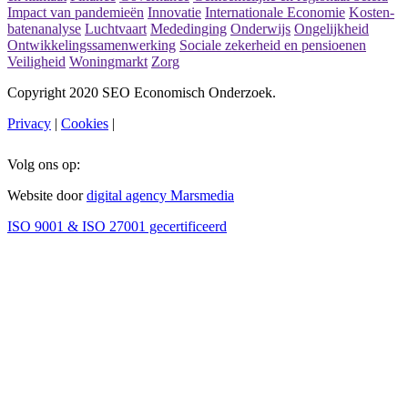
Impact van pandemieën
Innovatie
Internationale Economie
Kosten-
batenanalyse
Luchtvaart
Mededinging
Onderwijs
Ongelijkheid
Ontwikkelingssamenwerking
Sociale zekerheid en pensioenen
Veiligheid
Woningmarkt
Zorg
Copyright 2020 SEO Economisch Onderzoek.
Privacy
|
Cookies
|
Volg ons op:
Website door
digital agency Marsmedia
ISO 9001 & ISO 27001 gecertificeerd