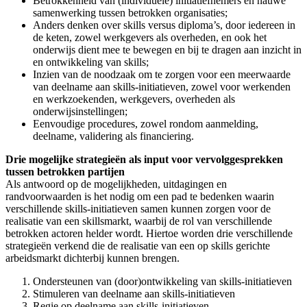
Betrokkenheid van (individuele) initiatiefnemers en nauwe
samenwerking tussen betrokken organisaties;
Anders denken over skills versus diploma’s, door iedereen in
de keten, zowel werkgevers als overheden, en ook het
onderwijs dient mee te bewegen en bij te dragen aan inzicht in
en ontwikkeling van skills;
Inzien van de noodzaak om te zorgen voor een meerwaarde
van deelname aan skills-initiatieven, zowel voor werkenden
en werkzoekenden, werkgevers, overheden als
onderwijsinstellingen;
Eenvoudige procedures, zowel rondom aanmelding,
deelname, validering als financiering.
Drie mogelijke strategieën als input voor vervolggesprekken
tussen betrokken partijen
Als antwoord op de mogelijkheden, uitdagingen en
randvoorwaarden is het nodig om een pad te bedenken waarin
verschillende skills-initiatieven samen kunnen zorgen voor de
realisatie van een skillsmarkt, waarbij de rol van verschillende
betrokken actoren helder wordt. Hiertoe worden drie verschillende
strategieën verkend die de realisatie van een op skills gerichte
arbeidsmarkt dichterbij kunnen brengen.
Ondersteunen van (door)ontwikkeling van skills-initiatieven
Stimuleren van deelname aan skills-initiatieven
Regie op deelname aan skills-initiatieven