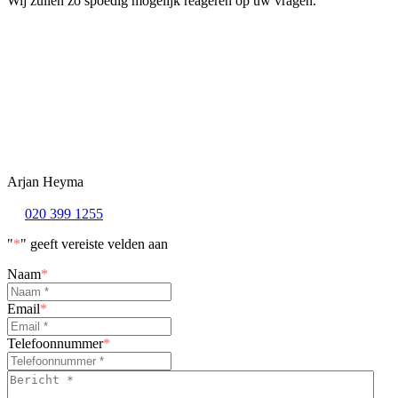
Wij zullen zo spoedig mogelijk reageren op uw vragen.
Arjan Heyma
020 399 1255
"
*
" geeft vereiste velden aan
Naam
*
Email
*
Telefoonnummer
*
Bericht
*
*