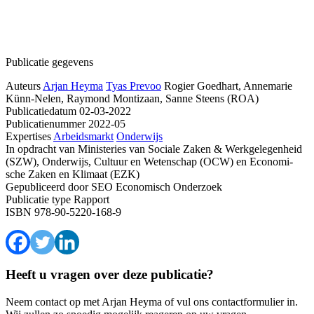
Publicatie gegevens
Auteurs
Arjan Heyma
Tyas Prevoo
Rogier Goedhart, Annemarie
Künn-Nelen, Raymond Montizaan, Sanne Steens (ROA)
Publicatiedatum
02-03-2022
Publicatienummer
2022-05
Expertises
Arbeidsmarkt
Onderwijs
In opdracht van
Ministeries van Sociale Zaken & Werkgelegenheid
(SZW), Onderwijs, Cultuur en Wetenschap (OCW) en Economi-
sche Zaken en Klimaat (EZK)
Gepubliceerd door
SEO Economisch Onderzoek
Publicatie type
Rapport
ISBN
978-90-5220-168-9
Heeft u vragen over deze publicatie?
Neem contact op met Arjan Heyma of vul ons contactformulier in.