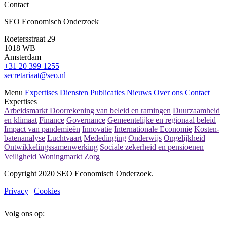
Contact
SEO Economisch Onderzoek
Roetersstraat 29
1018 WB
Amsterdam
+31 20 399 1255
secretariaat@seo.nl
Menu
Expertises
Diensten
Publicaties
Nieuws
Over ons
Contact
Expertises
Arbeidsmarkt
Doorrekening van beleid en ramingen
Duurzaamheid
en klimaat
Finance
Governance
Gemeentelijke en regionaal beleid
Impact van pandemieën
Innovatie
Internationale Economie
Kosten-
batenanalyse
Luchtvaart
Mededinging
Onderwijs
Ongelijkheid
Ontwikkelingssamenwerking
Sociale zekerheid en pensioenen
Veiligheid
Woningmarkt
Zorg
Copyright 2020 SEO Economisch Onderzoek.
Privacy
|
Cookies
|
Volg ons op: