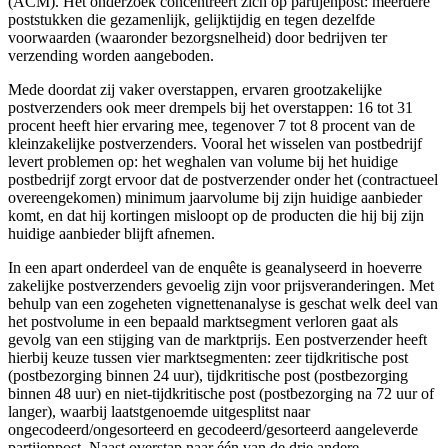
(ACM). Het onderzoek concentreert zich op partijenpost: meerdere
poststukken die gezamenlijk, gelijktijdig en tegen dezelfde
voorwaarden (waaronder bezorgsnelheid) door bedrijven ter
verzending worden aangeboden.
Mede doordat zij vaker overstappen, ervaren grootzakelijke
postverzenders ook meer drempels bij het overstappen: 16 tot 31
procent heeft hier ervaring mee, tegenover 7 tot 8 procent van de
kleinzakelijke postverzenders. Vooral het wisselen van postbedrijf
levert problemen op: het weghalen van volume bij het huidige
postbedrijf zorgt ervoor dat de postverzender onder het (contractueel
overeengekomen) minimum jaarvolume bij zijn huidige aanbieder
komt, en dat hij kortingen misloopt op de producten die hij bij zijn
huidige aanbieder blijft afnemen.
In een apart onderdeel van de enquête is geanalyseerd in hoeverre
zakelijke postverzenders gevoelig zijn voor prijsveranderingen. Met
behulp van een zogeheten vignettenanalyse is geschat welk deel van
het postvolume in een bepaald marktsegment verloren gaat als
gevolg van een stijging van de marktprijs. Een postverzender heeft
hierbij keuze tussen vier marktsegmenten: zeer tijdkritische post
(postbezorging binnen 24 uur), tijdkritische post (postbezorging
binnen 48 uur) en niet-tijdkritische post (postbezorging na 72 uur of
langer), waarbij laatstgenoemde uitgesplitst naar
ongecodeerd/ongesorteerd en gecodeerd/gesorteerd aangeleverde
partijenpost. Naast overstap naar één van de drie andere