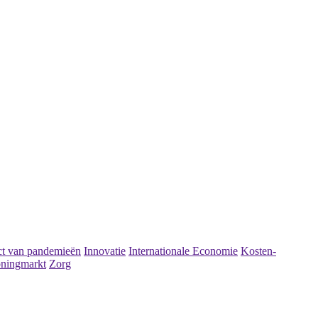
t van pandemieën
Innovatie
Internationale Economie
Kosten-
ningmarkt
Zorg