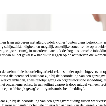
illen laten uitvoeren niet altijd duidelijk of er ‘buiten dienstbetrekk
 gevolg schijnzelfstandigheid en mogelijk oneerlijke concurrentie op ar
het gezagscriterium), in meerdere mate ook de ‘organisatorische inbedding
dan nu het geval is – nadruk te leggen op de activiteiten die worden ver
van de webmodule beoordeling arbeidsrelaties onder opdrachtgevers en o
teria die potentieel bruikbaar zijn bij de beoordeling van een gezags
e werkzaamheden, zoals feitelijk gezag en organisatorische inbedding, e
het ondernemerschap. In aanvulling daarop is door middel van een fac
ncepten ‘feitelijk gezag’ en ‘organisatorische inbedding’.
kbaar zijn bij de beoordeling van een gezagsverhouding tussen werkversc
. Daarnaast hangen potentiële criteria ten aanzien van de vergelijkbaar