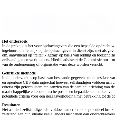
Het onderzoek
In de praktijk is het voor opdrachtgevers die een bepaalde opdracht w
ingehuurd die feitelijk bij de opdrachtgever in dienst zijn, met als
om, aanvullend op ‘feitelijk gezag’ op basis van leiding en toezicht (
zelfstandigen en werknemers. Hierbij adviseert de Commissie om – meer 
van de onderneming of organisatie waar deze worden verricht.
Gebruikte methode
In dit onderzoek is op basis van bestaande gegevens uit de testfase 
en openbare CBS-data ingeschat hoeveel zelfstandigen voldoen aan cri
criteria zijn geformuleerd ten aanzien van de aard en inrichting van d
maatschappelijke en economische positie en bepaalde kenmerken van 
potentiële criteria voor een gezagsverhouding met betrekking tot de co
Resultaten
Het aandeel zelfstandigen dat voldoet aan criteria die potentieel brui
zelfstandigen hun situatie veelal anders inschatten dan opdrachtgevers