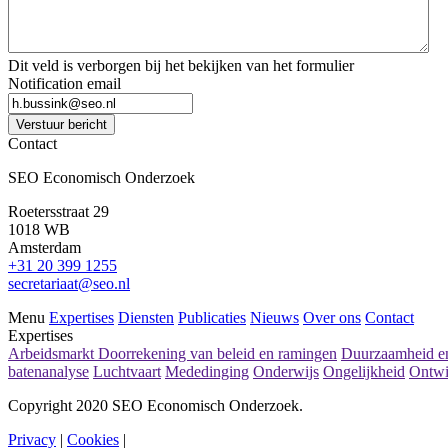
Dit veld is verborgen bij het bekijken van het formulier
Notification email
Verstuur bericht
Contact
SEO Economisch Onderzoek
Roetersstraat 29
1018 WB
Amsterdam
+31 20 399 1255
secretariaat@seo.nl
Menu
Expertises
Diensten
Publicaties
Nieuws
Over ons
Contact
Expertises
Arbeidsmarkt
Doorrekening van beleid en ramingen
Duurzaamheid en
batenanalyse
Luchtvaart
Mededinging
Onderwijs
Ongelijkheid
Ontwi
Copyright 2020 SEO Economisch Onderzoek.
Privacy
|
Cookies
|