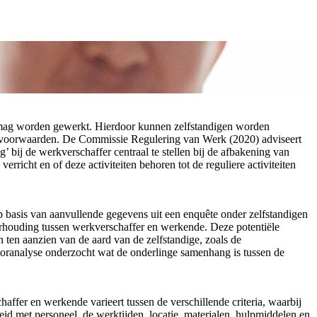
ing’ mag worden gewerkt. Hierdoor kunnen zelfstandigen worden
beidsvoorwaarden. De Commissie Regulering van Werk (2020) adviseert
’ bij de werkverschaffer centraal te stellen bij de afbakening van
richt en of deze activiteiten behoren tot de reguliere activiteiten
p basis van aanvullende gegevens uit een enquête onder zelfstandigen
verhouding tussen werkverschaffer en werkende. Deze potentiële
n ten aanzien van de aard van de zelfstandige, zoals de
toranalyse onderzocht wat de onderlinge samenhang is tussen de
haffer en werkende varieert tussen de verschillende criteria, waarbij
heid met personeel, de werktijden, locatie, materialen, hulpmiddelen en