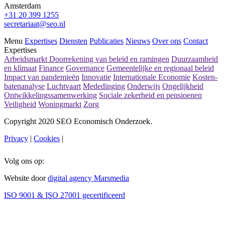
Amsterdam
+31 20 399 1255
secretariaat@seo.nl
Menu
Expertises
Diensten
Publicaties
Nieuws
Over ons
Contact
Expertises
Arbeidsmarkt
Doorrekening van beleid en ramingen
Duurzaamheid
en klimaat
Finance
Governance
Gemeentelijke en regionaal beleid
Impact van pandemieën
Innovatie
Internationale Economie
Kosten-
batenanalyse
Luchtvaart
Mededinging
Onderwijs
Ongelijkheid
Ontwikkelingssamenwerking
Sociale zekerheid en pensioenen
Veiligheid
Woningmarkt
Zorg
Copyright 2020 SEO Economisch Onderzoek.
Privacy
|
Cookies
|
Volg ons op:
Website door
digital agency Marsmedia
ISO 9001 & ISO 27001 gecertificeerd