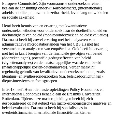
Europese Commissie). Zijn voornaamste onderzoeksterreinen
beslaan de aansluiting onderwijs-arbeidsmarkt, (internationale)
arbeidsmobiliteit, duurzame inzetbaarheid, leven lang ontwikkelen
en sociale zekerheid.
Henri heeft kennis van en ervaring met kwantitatieve
onderzoeksmethoden voor onderzoek naar de doeltreffendheid en
doelmatigheid van beleid (monitoronderzoek en beleidsevaluaties).
Daarnaast heeft hij zowel ervaring met het analyseren van
administratieve microdatabestanden van het CBS als met het
verzamelen en analyseren van enquêtedata. Ook heeft hij ervaring
met het in kaart brengen van de financiële gevolgen van beleid
(doorrekeningen), potentiële gedragseffecten van beleid
(vignettenanalyses) en de maatschappelijke waarde van beleid
(maatschappelijke kosten-batenanalyses). Verder maakt hij
regelmatig gebruik van kwalitatieve onderzoeksmethoden, zoals
literatuur- en syntheseonderzoeken (o.a. beleidsdoorlichtingen),
diepte-interviews en focusgroepen.
In 2018 heeft Henri de masteropleidingen Policy Economics en
International Economics behaald aan de Erasmus Universiteit
Rotterdam. Tijdens deze masteropleidingen heeft hij zich
gespecialiseerd op het gebied van micro-econometrische analyses en
beleidsevaluaties. Daarnaast heeft hij specialisaties in
overheidsfinanciën, internationale financiële markten en