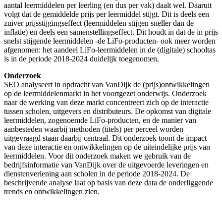
aantal leermiddelen per leerling (en dus per vak) daalt wel. Daaruit
volgt dat de gemiddelde prijs per leermiddel stijgt. Dit is deels een
zuiver prijsstijgingseffect (leermiddelen stijgen sneller dan de
inflatie) en deels een samenstellingseffect. Dit houdt in dat de in prijs
snelst stijgende leermiddelen -de LiFo-producten- ook meer worden
afgenomen: het aandeel LiFo-leermiddelen in de (digitale) schooltas
is in de periode 2018-2024 duidelijk toegenomen.
Onderzoek
SEO analyseert in opdracht van VanDijk de (prijs)ontwikkelingen
op de leermiddelenmarkt in het voortgezet onderwijs. Onderzoek
naar de werking van deze markt concentreert zich op de interactie
tussen scholen, uitgevers en distributeurs. De opkomst van digitale
leermiddelen, zogenoemde LiFo-producten, en de manier van
aanbesteden waarbij methoden (titels) per perceel worden
uitgevraagd staan daarbij centraal. Dit onderzoek toont de impact
van deze interactie en ontwikkelingen op de uiteindelijke prijs van
leermiddelen. Voor dit onderzoek maken we gebruik van de
bedrijfsinformatie van VanDijk over de uitgevoerde leveringen en
dienstenverlening aan scholen in de periode 2018-2024. De
beschrijvende analyse laat op basis van deze data de onderliggende
trends en ontwikkelingen zien.