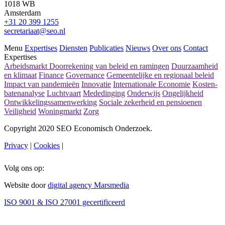
1018 WB
Amsterdam
+31 20 399 1255
secretariaat@seo.nl
Menu
Expertises
Diensten
Publicaties
Nieuws
Over ons
Contact
Expertises
Arbeidsmarkt
Doorrekening van beleid en ramingen
Duurzaamheid
en klimaat
Finance
Governance
Gemeentelijke en regionaal beleid
Impact van pandemieën
Innovatie
Internationale Economie
Kosten-
batenanalyse
Luchtvaart
Mededinging
Onderwijs
Ongelijkheid
Ontwikkelingssamenwerking
Sociale zekerheid en pensioenen
Veiligheid
Woningmarkt
Zorg
Copyright 2020 SEO Economisch Onderzoek.
Privacy
|
Cookies
|
Volg ons op:
Website door
digital agency Marsmedia
ISO 9001 & ISO 27001 gecertificeerd