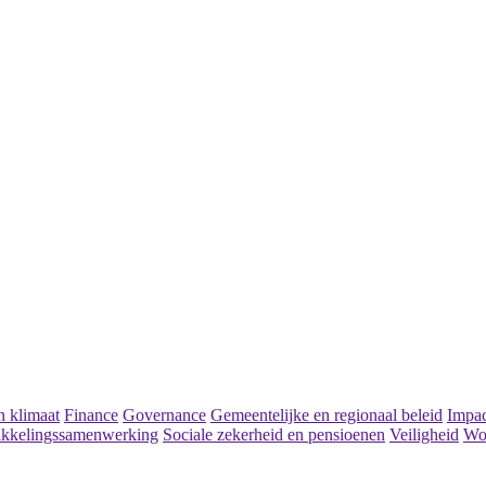
 klimaat
Finance
Governance
Gemeentelijke en regionaal beleid
Impac
kkelingssamenwerking
Sociale zekerheid en pensioenen
Veiligheid
Wo