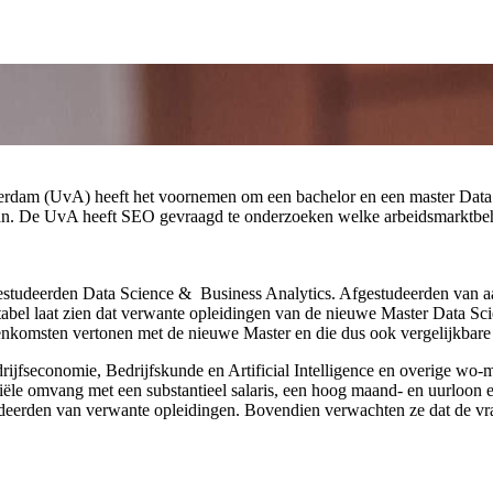
erdam (UvA) heeft het voornemen om een bachelor en een master Data S
n. De UvA heeft SEO gevraagd te onderzoeken welke arbeidsmarktbehoef
 afgestudeerden Data Science & Business Analytics. Afgestudeerden van 
e tabel laat zien dat verwante opleidingen van de nieuwe Master Data S
enkomsten vertonen met de nieuwe Master en die dus ook vergelijkbar
drijfseconomie, Bedrijfskunde en Artificial Intelligence en overige w
iële omvang met een substantieel salaris, een hoog maand- en uurloon en
tudeerden van verwante opleidingen. Bovendien verwachten ze dat de vr