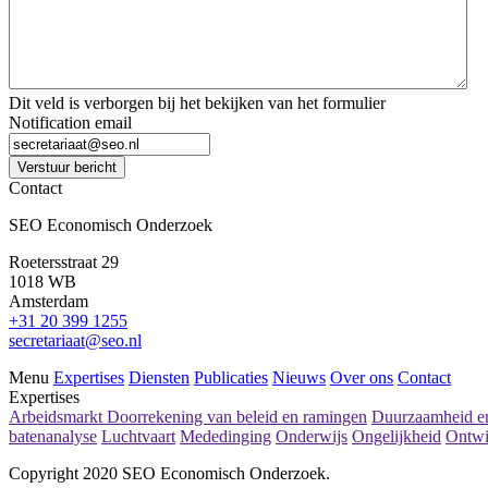
Dit veld is verborgen bij het bekijken van het formulier
Notification email
Verstuur bericht
Contact
SEO Economisch Onderzoek
Roetersstraat 29
1018 WB
Amsterdam
+31 20 399 1255
secretariaat@seo.nl
Menu
Expertises
Diensten
Publicaties
Nieuws
Over ons
Contact
Expertises
Arbeidsmarkt
Doorrekening van beleid en ramingen
Duurzaamheid en
batenanalyse
Luchtvaart
Mededinging
Onderwijs
Ongelijkheid
Ontwi
Copyright 2020 SEO Economisch Onderzoek.