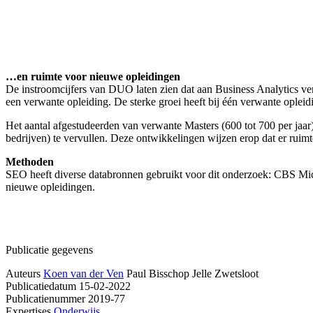
…en ruimte voor nieuwe opleidingen
De instroomcijfers van DUO laten zien dat aan Business Analytics ver
een verwante opleiding. De sterke groei heeft bij één verwante opleidi
Het aantal afgestudeerden van verwante Masters (600 tot 700 per jaa
bedrijven) te vervullen. Deze ontwikkelingen wijzen erop dat er ruim
Methoden
SEO heeft diverse databronnen gebruikt voor dit onderzoek: CBS Mi
nieuwe opleidingen.
Publicatie gegevens
Auteurs
Koen van der Ven
Paul Bisschop
Jelle Zwetsloot
Publicatiedatum
15-02-2022
Publicatienummer
2019-77
Expertises
Onderwijs