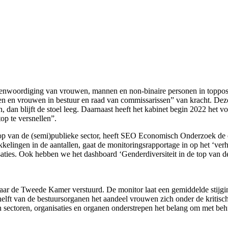
oordiging van vrouwen, mannen en non-binaire personen in topposities
en en vrouwen in bestuur en raad van commissarissen” van kracht. De
an blijft de stoel leeg. Daarnaast heeft het kabinet begin 2022 het v
op te versnellen”.
 top van de (semi)publieke sector, heeft SEO Economisch Onderzoek de
kelingen in de aantallen, gaat de monitoringsrapportage in op het ‘verha
saties. Ook hebben we het dashboard ‘Genderdiversiteit in de top van d
aar de Tweede Kamer verstuurd. De monitor laat een gemiddelde stijgi
 helft van de bestuursorganen het aandeel vrouwen zich onder de kritis
ssen sectoren, organisaties en organen onderstrepen het belang om met b