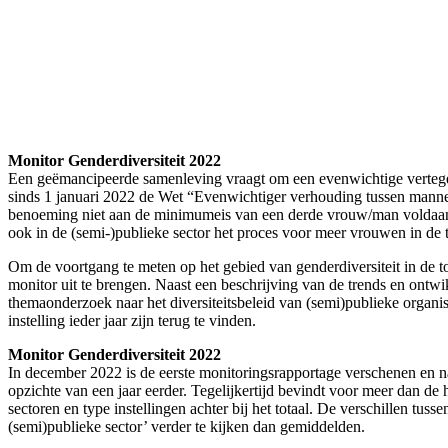
Monitor Genderdiversiteit 2022
Een geëmancipeerde samenleving vraagt om een evenwichtige vertegenw
sinds 1 januari 2022 de Wet “Evenwichtiger verhouding tussen mann
benoeming niet aan de minimumeis van een derde vrouw/man voldaan, d
ook in de (semi-)publieke sector het proces voor meer vrouwen in de t
Om de voortgang te meten op het gebied van genderdiversiteit in de
monitor uit te brengen. Naast een beschrijving van de trends en ontwik
themaonderzoek naar het diversiteitsbeleid van (semi)publieke organi
instelling ieder jaar zijn terug te vinden.
Monitor Genderdiversiteit 2022
In december 2022 is de eerste monitoringsrapportage verschenen en n
opzichte van een jaar eerder. Tegelijkertijd bevindt voor meer dan de
sectoren en type instellingen achter bij het totaal. De verschillen tu
(semi)publieke sector’ verder te kijken dan gemiddelden.