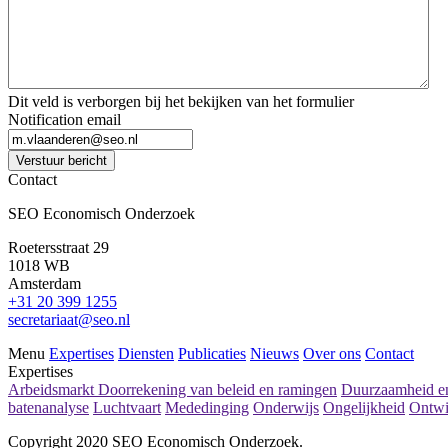
Dit veld is verborgen bij het bekijken van het formulier
Notification email
Verstuur bericht
Contact
SEO Economisch Onderzoek
Roetersstraat 29
1018 WB
Amsterdam
+31 20 399 1255
secretariaat@seo.nl
Menu
Expertises
Diensten
Publicaties
Nieuws
Over ons
Contact
Expertises
Arbeidsmarkt
Doorrekening van beleid en ramingen
Duurzaamheid en
batenanalyse
Luchtvaart
Mededinging
Onderwijs
Ongelijkheid
Ontwi
Copyright 2020 SEO Economisch Onderzoek.