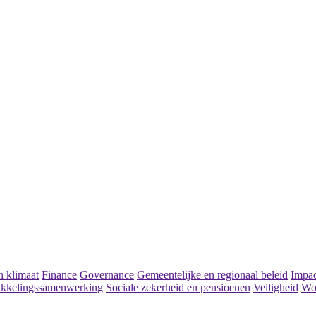
 klimaat
Finance
Governance
Gemeentelijke en regionaal beleid
Impac
kkelingssamenwerking
Sociale zekerheid en pensioenen
Veiligheid
Wo