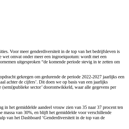
. Voor meer genderdiversiteit in de top van het bedrijfsleven is
ze wet omvat onder meer een ingroeiquotum: wordt met een
oornemen uitgesproken “de komende periode stevig in te zetten om
 opdracht gekregen om gedurende de periode 2022-2027 jaarlijks een
al achter de cijfers’. Dit doen we op basis van een jaarlijks
e (semi)publieke sector’ doorontwikkeld, waar alle gegevens per
ng in het gemiddelde aandeel vrouw zien van 35 naar 37 procent ten
che massa van 30%, en blijft het gemiddelde voor verschillende
ehulp van het Dashboard ‘Genderdiversiteit in de top van de