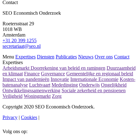
Contact
SEO Economisch Onderzoek
Roetersstraat 29
1018 WB
Amsterdam
+31 20 399 1255
secretariaat@seo.nl
Menu
Expertises
Diensten
Publicaties
Nieuws
Over ons
Contact
Expertises
Arbeidsmarkt
Doorrekening van beleid en ramingen
Duurzaamheid
en klimaat
Finance
Governance
Gemeentelijke en regionaal beleid
Impact van pandemieën
Innovatie
Internationale Economie
Kosten-
batenanalyse
Luchtvaart
Mededinging
Onderwijs
Ongelijkheid
Ontwikkelingssamenwerking
Sociale zekerheid en pensioenen
Veiligheid
Woningmarkt
Zorg
Copyright 2020 SEO Economisch Onderzoek.
Privacy
|
Cookies
|
Volg ons op: