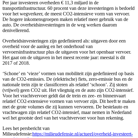
Per jaar investeren overheden € 11,3 miljard in de
transportinfrastructuur. 60 procent van deze investeringen is bedoeld
voor het wegverkeer, de meest CO2-intensieve vorm van vervoer.
De hogere inkomensgroepen maken relatief meer gebruik van de
auto. De overheidsinvesteringen in de weg werken daarom
denivellerend.
Overheidsinvesteringen zijn gedefinieerd als: uitgaven door een
overheid voor de aanleg en het onderhoud van
vervoersinfrastructuur plus de uitgaven voor het openbaar vervoer.
Het gaat om de uitgaven in het meest recente jaar: meestal is dit
2017 of 2018.
‘Schone’ en ‘vieze’ vormen van mobiliteit zijn gedefinieerd op basis
van de CO2-emissies. De (elektrische) fiets, zero-emissie bus en de
nationale trein zijn te classificeren als relatief ‘schoon’. Zij stoten
(vrijwel) geen CO2 uit. Het vliegtuig en de auto zijn CO2-intensief.
Voor het vrachtvervoer geldt dat de trein en zee- en binnenvaart
relatief CO2-extensieve vormen van vervoer zijn. Dit heeft te maken
met de grote volumes die zij kunnen vervoeren. De bestelauto en
vrachtwagen zijn relatief CO2-intensief, maar nemen in Nederland
wel het grootste deel van het vrachtvervoer voor hun rekening.
Lees het persbericht van
Milieudefensie:
https://milieudefensie.nl/actueel/overheid-investeert-