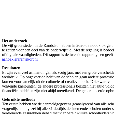
Het onderzoek
De vijf grote steden in de Randstad hebben in 2020 de noodklok geluid
te zetten voor een deel van de onderwijstijd. Met de regeling is bedoe
of digitale vaardigheden. Dit rapport is de tweede rapportage en geef
aanpaklerarentekort.nl
Resultaten
Er zijn evenveel aanmeldingen als vorig jaar, met een grote verscheid
werkdruk. Op ongeveer de helft van de scholen gaan andere professiona
komen voornamelijk uit de culturele of creatieve hoek. Driekwart van
volgende knelpunten: de andere professionals bezitten niet altijd vol
financiële middelen zijn niet altijd toereikend. De gepercipieerde opbr
Gebruikte methode
Ten eerste hebben we de aanmeldgegevens geanalyseerd van alle schol
vragenlijsten uitgezet bij alle 31 destijds deelnemende scholen onder
verdiepende gesprekken gehad met vier bereidwillige schoolleiders vo