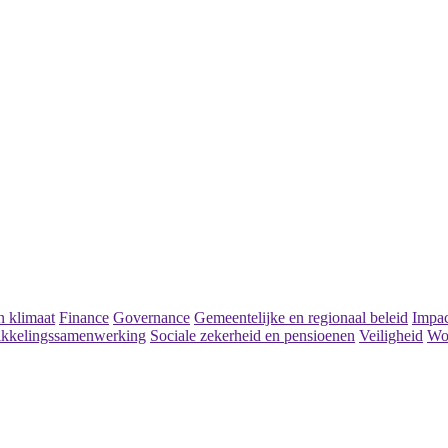
 klimaat
Finance
Governance
Gemeentelijke en regionaal beleid
Impac
kkelingssamenwerking
Sociale zekerheid en pensioenen
Veiligheid
Wo