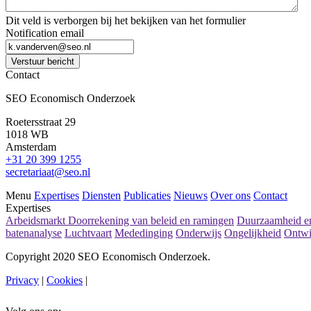
Dit veld is verborgen bij het bekijken van het formulier
Notification email
Verstuur bericht
Contact
SEO Economisch Onderzoek
Roetersstraat 29
1018 WB
Amsterdam
+31 20 399 1255
secretariaat@seo.nl
Menu
Expertises
Diensten
Publicaties
Nieuws
Over ons
Contact
Expertises
Arbeidsmarkt
Doorrekening van beleid en ramingen
Duurzaamheid en
batenanalyse
Luchtvaart
Mededinging
Onderwijs
Ongelijkheid
Ontwi
Copyright 2020 SEO Economisch Onderzoek.
Privacy
|
Cookies
|