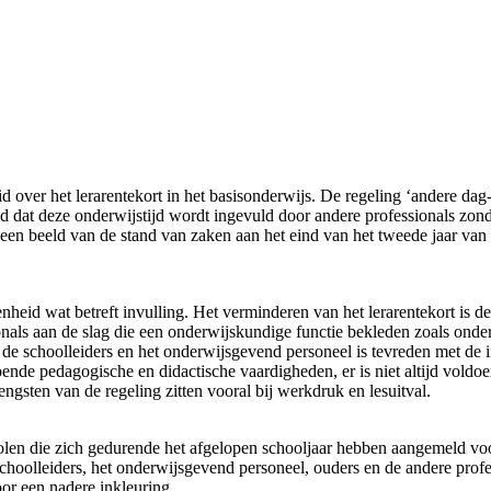
 over het lerarentekort in het basisonderwijs. De regeling ‘andere dag
ld dat deze onderwijstijd wordt ingevuld door andere professionals zond
t een beeld van de stand van zaken aan het eind van het tweede jaar van 
enheid wat betreft invulling. Het verminderen van het lerarentekort is 
ls aan de slag die een onderwijskundige functie bekleden zoals onderwi
 de schoolleiders en het onderwijsgevend personeel is tevreden met de
doende pedagogische en didactische vaardigheden, er is niet altijd vold
engsten van de regeling zitten vooral bij werkdruk en lesuitval.
en die zich gedurende het afgelopen schooljaar hebben aangemeld voor
 schoolleiders, het onderwijsgevend personeel, ouders en de andere prof
or een nadere inkleuring.