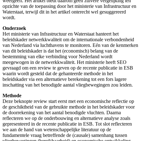
weergeeft. Het artikel biedt daarom geen zuivere vergelijking ten
opzichte van de toepassing door het ministerie van Infrastructuur en
Waterstaat, terwijl dit in het artikel onterecht wel gesuggereerd
wordt.
Onderzoek
Het ministerie van Infrastructuur en Waterstaat hanteert het
beleidskader netwerkkwaliteit om de internationale verbondenheid
van Nederland via luchthavens te monitoren. Eén van de kenmerken
van dit beleidskader is dat het (economisch) belang van de
bestemming van elke verbinding voor Nederland wordt
meegewogen in de netwerkkwaliteit. Het ministerie heeft SEO
gevraagd om een review te geven op de recente publicatie in ESB
waarin wordt gesteld dat de gehanteerde methode in het
beleidskader via een alternatieve berekening tot een fors lagere
inschatting van het benodigde aantal vliegbewegingen zou leiden.
Methode
Deze beknopte review start eerst met een economische reflectie op
de geschiktheid van de gebruikte methode in het beleidskader voor
de doorrekening van het aantal benodigde vluchten. Daarna
reflecteren we op de onderbouwing en alternatieve analyse zoals
gepresenteerd in de recente publicatie in ESB. Tot slot reflecteren
we aan de hand van wetenschappelijke literatuur op de
fundamentele vraag betreffende de (causale) samenhang tussen
vliegbewegingen (bereikbaarheid) en economische ontwikkeling.