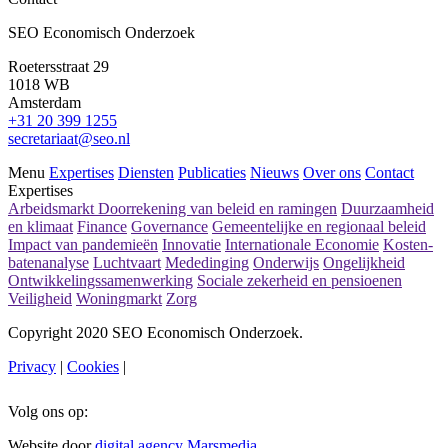
SEO Economisch Onderzoek
Roetersstraat 29
1018 WB
Amsterdam
+31 20 399 1255
secretariaat@seo.nl
Menu
Expertises
Diensten
Publicaties
Nieuws
Over ons
Contact
Expertises
Arbeidsmarkt
Doorrekening van beleid en ramingen
Duurzaamheid
en klimaat
Finance
Governance
Gemeentelijke en regionaal beleid
Impact van pandemieën
Innovatie
Internationale Economie
Kosten-
batenanalyse
Luchtvaart
Mededinging
Onderwijs
Ongelijkheid
Ontwikkelingssamenwerking
Sociale zekerheid en pensioenen
Veiligheid
Woningmarkt
Zorg
Copyright 2020 SEO Economisch Onderzoek.
Privacy
|
Cookies
|
Volg ons op:
Website door
digital agency Marsmedia