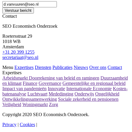
Verstuur bericht
Contact
SEO Economisch Onderzoek
Roetersstraat 29
1018 WB
Amsterdam
+31 20 399 1255
secretariaat@seo.nl
Menu
Expertises
Diensten
Publicaties
Nieuws
Over ons
Contact
Expertises
Arbeidsmarkt
Doorrekening van beleid en ramingen
Duurzaamheid
en klimaat
Finance
Governance
Gemeentelijke en regionaal beleid
Impact van pandemieën
Innovatie
Internationale Economie
Kosten-
batenanalyse
Luchtvaart
Mededinging
Onderwijs
Ongelijkheid
Ontwikkelingssamenwerking
Sociale zekerheid en pensioenen
Veiligheid
Woningmarkt
Zorg
Copyright 2020 SEO Economisch Onderzoek.
Privacy
|
Cookies
|