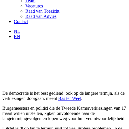
Team
Vacatures
Raad van Toezicht
Raad van Advies
Contact
NL
EN
De democratie is het best gediend, ook op de langere termijn, als de
verkiezingen doorgaan, meent
Bas ter Weel
.
Burgemeesters en politici die de Tweede Kamerverkiezingen van 17
maart willen uitstellen, kijken onvoldoende naar de
langetermijngevolgen en lopen weg voor hun verantwoordelijkheid.
Uitstel leidt op lange termijn juist tot veel grotere problemen. In de