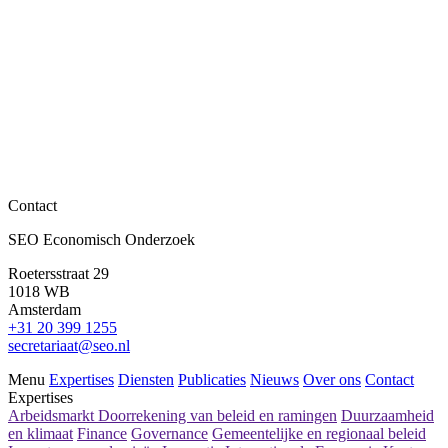
Lees meer
In de media
Contact
Hoger is niet altijd beter: wat bepaalt echt je
SEO Economisch Onderzoek
arbeidsmarktsucces?
Roetersstraat 29
Lees meer
1018 WB
Amsterdam
+31 20 399 1255
secretariaat@seo.nl
Menu
Expertises
Diensten
Publicaties
Nieuws
Over ons
Contact
Expertises
Arbeidsmarkt
Doorrekening van beleid en ramingen
Duurzaamheid
en klimaat
Finance
Governance
Gemeentelijke en regionaal beleid