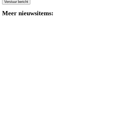
Verstuur bericht
Meer nieuwsitems:
In de media
Flexibele zomervakantie: goed idee? Koen van der
Ven licht onderzoek toe op NPO Radio 1
Lees meer