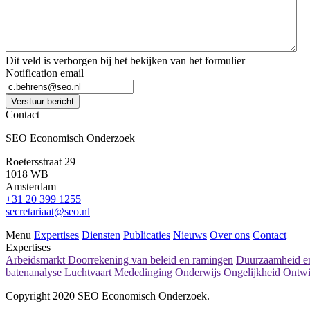
Dit veld is verborgen bij het bekijken van het formulier
Notification email
Verstuur bericht
Contact
SEO Economisch Onderzoek
Roetersstraat 29
1018 WB
Amsterdam
+31 20 399 1255
secretariaat@seo.nl
Menu
Expertises
Diensten
Publicaties
Nieuws
Over ons
Contact
Expertises
Arbeidsmarkt
Doorrekening van beleid en ramingen
Duurzaamheid en
batenanalyse
Luchtvaart
Mededinging
Onderwijs
Ongelijkheid
Ontwi
Copyright 2020 SEO Economisch Onderzoek.