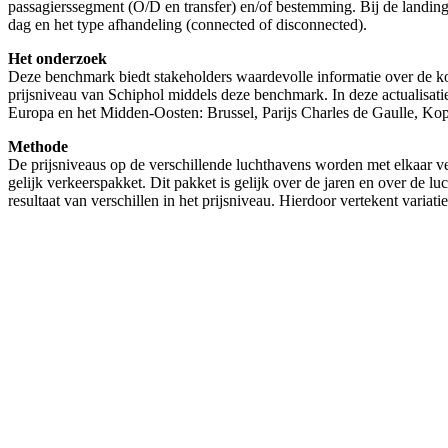
passagierssegment (O/D en transfer) en/of bestemming. Bij de landings-
dag en het type afhandeling (connected of disconnected).
Het onderzoek
Deze benchmark biedt stakeholders waardevolle informatie over de k
prijsniveau van Schiphol middels deze benchmark. In deze actualisati
Europa en het Midden-Oosten: Brussel, Parijs Charles de Gaulle, K
Methode
De prijsniveaus op de verschillende luchthavens worden met elkaar ve
gelijk verkeerspakket. Dit pakket is gelijk over de jaren en over de l
resultaat van verschillen in het prijsniveau. Hierdoor vertekent vari