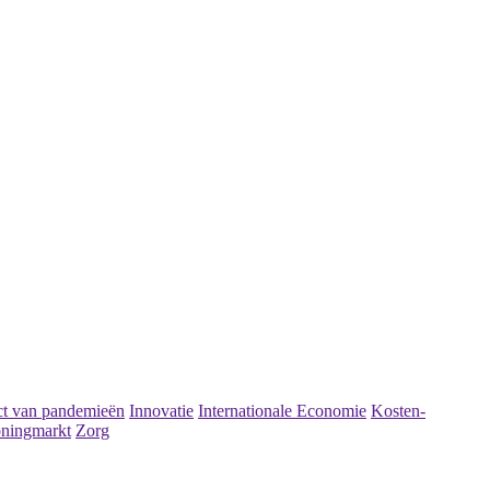
t van pandemieën
Innovatie
Internationale Economie
Kosten-
ningmarkt
Zorg