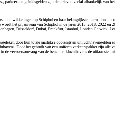
, parkeer- en geluidsgelden zijn de tarieven veelal afhankelijk van het g
ostenontwikkelingen op Schiphol en haar belangrijkste internationale
e wordt het prijsniveau van Schiphol in de jaren 2013, 2018, 2022 en 
openhagen, Düsseldorf, Dubai, Frankfurt, Istanbul, Londen Gatwick, 
rgeleken door hun totale jaarlijkse opbrengsten uit luchthavengelden e
uchthavens. Door het gebruik van een uniform verkeerspakket zijn alle ve
atie in de vervoersomvang van de benchmarkluchthavens de uitkomsten ni