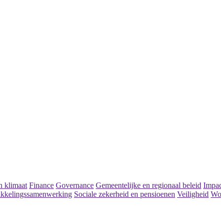
 klimaat
Finance
Governance
Gemeentelijke en regionaal beleid
Impac
kkelingssamenwerking
Sociale zekerheid en pensioenen
Veiligheid
Wo