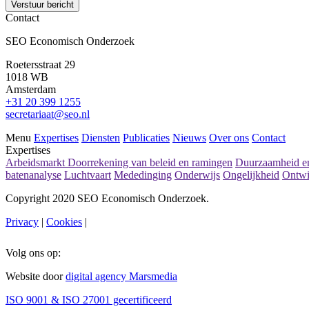
Verstuur bericht
Contact
SEO Economisch Onderzoek
Roetersstraat 29
1018 WB
Amsterdam
+31 20 399 1255
secretariaat@seo.nl
Menu
Expertises
Diensten
Publicaties
Nieuws
Over ons
Contact
Expertises
Arbeidsmarkt
Doorrekening van beleid en ramingen
Duurzaamheid en
batenanalyse
Luchtvaart
Mededinging
Onderwijs
Ongelijkheid
Ontwi
Copyright 2020 SEO Economisch Onderzoek.
Privacy
|
Cookies
|
Volg ons op:
Website door
digital agency Marsmedia
ISO 9001 & ISO 27001 gecertificeerd