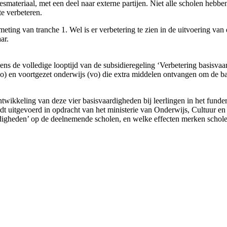
lesmateriaal, met een deel naar externe partijen. Niet alle scholen heb
te verbeteren.
ting van tranche 1. Wel is er verbetering te zien in de uitvoering van 
ar.
s de volledige looptijd van de subsidieregeling ‘Verbetering basisva
(po) en voortgezet onderwijs (vo) die extra middelen ontvangen om de b
twikkeling van deze vier basisvaardigheden bij leerlingen in het fund
rdt uitgevoerd in opdracht van het ministerie van Onderwijs, Cultuur 
rdigheden’ op de deelnemende scholen, en welke effecten merken schole