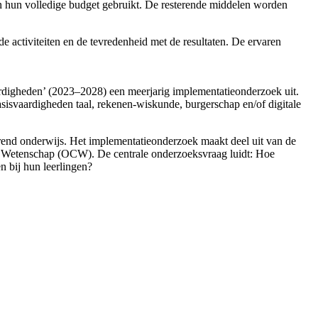
ben hun volledige budget gebruikt. De resterende middelen worden
de activiteiten en de tevredenheid met de resultaten. De ervaren
ardigheden’ (2023–2028) een meerjarig implementatieonderzoek uit.
asisvaardigheden taal, rekenen-wiskunde, burgerschap en/of digitale
erend onderwijs. Het implementatieonderzoek maakt deel uit van de
en Wetenschap (OCW). De centrale onderzoeksvraag luidt: Hoe
n bij hun leerlingen?