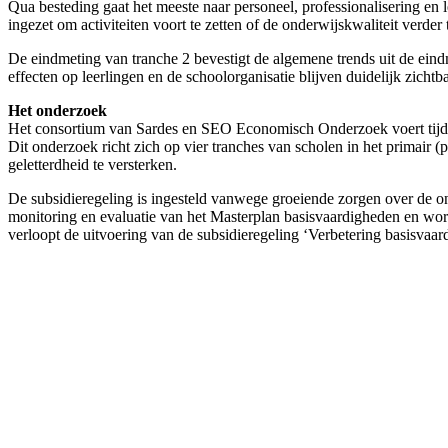
Qua besteding gaat het meeste naar personeel, professionalisering en 
ingezet om activiteiten voort te zetten of de onderwijskwaliteit verder 
De eindmeting van tranche 2 bevestigt de algemene trends uit de eindme
effecten op leerlingen en de schoolorganisatie blijven duidelijk zichtba
Het onderzoek
Het consortium van Sardes en SEO Economisch Onderzoek voert tijden
Dit onderzoek richt zich op vier tranches van scholen in het primair 
geletterdheid te versterken.
De subsidieregeling is ingesteld vanwege groeiende zorgen over de on
monitoring en evaluatie van het Masterplan basisvaardigheden en wo
verloopt de uitvoering van de subsidieregeling ‘Verbetering basisvaa