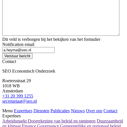
Dit veld is verborgen bij het bekijken van het formulier
Notification email
Verstuur bericht
Contact
SEO Economisch Onderzoek
Roetersstraat 29
1018 WB
Amsterdam
+31 20 399 1255
secretariaat@seo.nl
Menu
Expertises
Diensten
Publicaties
Nieuws
Over ons
Contact
Expertises
Arbeidsmarkt
Doorrekening van beleid en ramingen
Duurzaamheid
en klimaat
Finance
Governance
Gemeentelijke en regionaal beleid