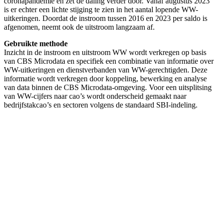
coronapandemie en zet de daling verder door. Vanaf augustus 2023
is er echter een lichte stijging te zien in het aantal lopende WW-
uitkeringen. Doordat de instroom tussen 2016 en 2023 per saldo is
afgenomen, neemt ook de uitstroom langzaam af.
Gebruikte methode
Inzicht in de instroom en uitstroom WW wordt verkregen op basis
van CBS Microdata en specifiek een combinatie van informatie over
WW-uitkeringen en dienstverbanden van WW-gerechtigden. Deze
informatie wordt verkregen door koppeling, bewerking en analyse
van data binnen de CBS Microdata-omgeving. Voor een uitsplitsing
van WW-cijfers naar cao’s wordt onderscheid gemaakt naar
bedrijfstakcao’s en sectoren volgens de standaard SBI-indeling.