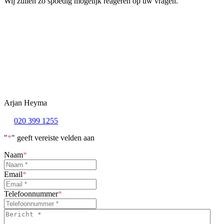
Wij zullen zo spoedig mogelijk reageren op uw vragen.
Arjan Heyma
020 399 1255
"
*
" geeft vereiste velden aan
Naam
*
Email
*
Telefoonnummer
*
Bericht
*
*