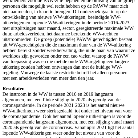
werknemers voor de PAWW te bepalen en de omvang van de groep
personen die mogelijk wel recht hebben op de PAWW maar zich
niet aanmelden, in kaart te brengen. Dit onderzoek gaat in op de
ontwikkeling van nieuwe WW-uitkeringen, beëindigde WW-
uitkeringen en lopende WW-uitkeringen in de periode 2016-2023,
met uitsplitsingen naar maand, sector, geregistreerde maximale WW-
duur, arbeidsverleden, het daarmee berekende WW-recht en
uitstroomreden. De groep (potentiële) PAWW-gerechtigden bestaat
uit WW-gerechtigden die de maximum duur van de WW-uitkering
hebben bereikt zonder werkhervatting, die in de baan van waaruit ze
werkloos zijn geworden onder een cao vielen waarop de PAWW
van toepassing was en die met de oude WW-regeling een langere
uitkering zouden hebben ontvangen dan met de huidige WW-
regeling. Vanwege de laatste restrictie betreft het alleen personen
met een arbeidsverleden van meer dan tien jaar.
Resultaten
De instroom in de WW is tussen 2016 en 2019 langzaam
afgenomen, met een flinke stijging in 2020 als gevolg van de
coronapandemie. In de periode 2021-2023 is het aantal nieuwe
WW-uitkeringen weer sterk gedaald, tot onder het niveau van voor
de coronapandemie. Ook het aantal lopende uitkeringen is voor de
coronapandemie langzaam afgenomen, met een stijging vanaf maart
2020 als gevolg van de coronacrisis. Vanaf april 2021 ligt het aantal
lopende WW-uitkeringen weer onder het niveau van voor de