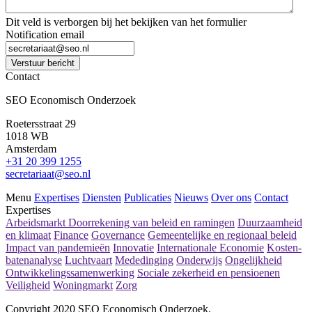
Dit veld is verborgen bij het bekijken van het formulier
Notification email
Verstuur bericht
Contact
SEO Economisch Onderzoek
Roetersstraat 29
1018 WB
Amsterdam
+31 20 399 1255
secretariaat@seo.nl
Menu
Expertises
Diensten
Publicaties
Nieuws
Over ons
Contact
Expertises
Arbeidsmarkt
Doorrekening van beleid en ramingen
Duurzaamheid
en klimaat
Finance
Governance
Gemeentelijke en regionaal beleid
Impact van pandemieën
Innovatie
Internationale Economie
Kosten-
batenanalyse
Luchtvaart
Mededinging
Onderwijs
Ongelijkheid
Ontwikkelingssamenwerking
Sociale zekerheid en pensioenen
Veiligheid
Woningmarkt
Zorg
Copyright 2020 SEO Economisch Onderzoek.