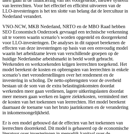
laten gaan in de financiering van het voorgestelde, nieuwe systeem
van leerrechten. Voor het effectief en efficiënt uitvoeren van de
LLO-investeringen is het ten slotte van belang dat de leercultuur in
Nederland verandert.
VNO-NCW, MKB Nederland, NRTO en de MBO Raad hebben
SEO Economisch Onderzoek gevraagd een technische verkenning
uit te voeren waarin scenario’s worden opgesteld en doorgerekend
voor LLO-investeringen. De analyses in dit rapport berekenen de
effecten van deze investeringen op basis van een eenvoudig model
waarin het arbeidzame leven van verschillende groepen op de
huidige Nederlandse arbeidsmarkt in beeld wordt gebracht.
Werkenden en werkzoekenden krijgen leerrechten toegekend. Het
model berekent de kosten en opbrengsten van leerrechten in enkele
scenario’s met veronderstellingen over het rendement en de
investering in scholing. De netto-opbrengsten voor de overheid
bestaan uit de som van de extra belastinginkomsten doordat
werkenden meer gaan verdienen, lagere uitkeringslasten doordat
meer mensen gaan werken en lagere ziektekosten, verminderd met
de kosten van het toekennen van leerrechten. Het model berekent
daarnaast de toename van het bruto jaarinkomen en de verandering
in inkomensongelijkheid.
Er is een model gebouwd dat de effecten van het toekennen van
leerrechten doorrekend. Dit model is gebaseerd op de economische
literatuur over investeringen in menselijk kapitaal over de