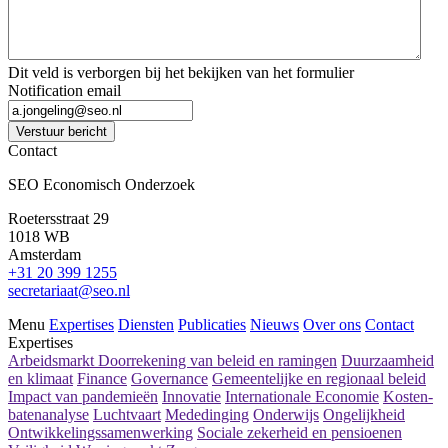
Dit veld is verborgen bij het bekijken van het formulier
Notification email
Verstuur bericht
Contact
SEO Economisch Onderzoek
Roetersstraat 29
1018 WB
Amsterdam
+31 20 399 1255
secretariaat@seo.nl
Menu
Expertises
Diensten
Publicaties
Nieuws
Over ons
Contact
Expertises
Arbeidsmarkt
Doorrekening van beleid en ramingen
Duurzaamheid
en klimaat
Finance
Governance
Gemeentelijke en regionaal beleid
Impact van pandemieën
Innovatie
Internationale Economie
Kosten-
batenanalyse
Luchtvaart
Mededinging
Onderwijs
Ongelijkheid
Ontwikkelingssamenwerking
Sociale zekerheid en pensioenen