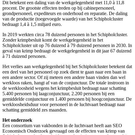
Dit betekent een daling van de werkgelegenheid met 11,0 à 11,8
procent. De grootste effecten treden op bij cabinepersoneel,
grondpersoneel, expediteurs en onderhoud en reparatie. De daling
van de productie (toegevoegde waarde) van het Schipholcluster
bedraagt 1,4 à 1,5 miljard euro.
In 2019 werkten circa 78 duizend personen in het Schipholcluster.
Zonder krimpbesluit komt de werkgelegenheid in het
Schipholcluster uit op 76 duizend à 79 duizend personen in 2030. In
geval van krimp bedraagt de werkgelegenheid in dit jaar 67 duizend
à 71 duizend personen.
Het verlies aan werkgelegenheid bij het Schipholcluster betekent dat
een deel van het personeel op zoek dient te gaan naar een baan in
een andere sector. Of zij meteen een andere baan vinden dan wel
werkloos raken, hangt af van de conjunctuur. De totale instroom in
de werkloosheid wegens het krimpbesluit bedraagt naar schatting
5.400 personen bij laagconjunctuur, 2.200 personen bij een
gemiddelde conjunctuur en 1.400 personen bij hoogconjunctuur. De
werk­loos­heidsduur voor personeel in de luchtvaart bedraagt naar
schatting gemiddeld zes maanden.
Het onderzoek
Een consortium van vakbonden in de luchtvaart heeft aan SEO
Economisch Onderzoek gevraagd om de effecten van krimp van