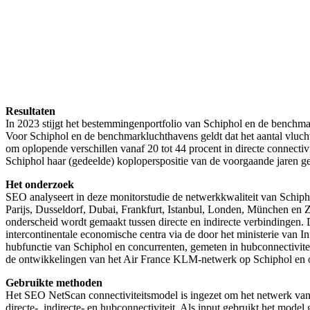
Resultaten
In 2023 stijgt het bestemmingenportfolio van Schiphol en de benchma
Voor Schiphol en de benchmarkluchthavens geldt dat het aantal vluchten
om oplopende verschillen vanaf 20 tot 44 procent in directe connectiv
Schiphol haar (gedeelde) koploperspositie van de voorgaande jaren ge
Het onderzoek
SEO analyseert in deze monitorstudie de netwerkkwaliteit van Schip
Parijs, Dusseldorf, Dubai, Frankfurt, Istanbul, Londen, München en Z
onderscheid wordt gemaakt tussen directe en indirecte verbindingen. 
intercontinentale economische centra via de door het ministerie van 
hubfunctie van Schiphol en concurrenten, gemeten in hubconnectiviteit
de ontwikkelingen van het Air France KLM-netwerk op Schiphol en op 
Gebruikte methoden
Het SEO NetScan connectiviteitsmodel is ingezet om het netwerk van 
directe-, indirecte- en hubconnectiviteit. Als input gebruikt het mo