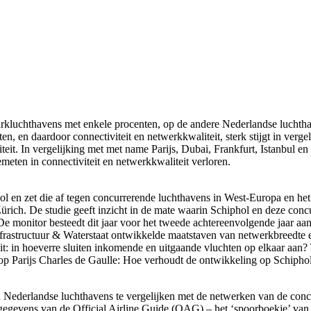
rkluchthavens met enkele procenten, op de andere Nederlandse luchtha
, en daardoor connectiviteit en netwerkkwaliteit, sterk stijgt in vergel
iteit. In vergelijking met met name Parijs, Dubai, Frankfurt, Istanbul 
meten in connectiviteit en netwerkkwaliteit verloren.
hol en zet die af tegen concurrerende luchthavens in West-Europa en 
ürich. De studie geeft inzicht in de mate waarin Schiphol en deze conc
De monitor besteedt dit jaar voor het tweede achtereenvolgende jaar a
Infrastructuur & Waterstaat ontwikkelde maatstaven van netwerkbreedte e
: in hoeverre sluiten inkomende en uitgaande vluchten op elkaar aan? To
Parijs Charles de Gaulle: Hoe verhoudt de ontwikkeling op Schiphol z
Nederlandse luchthavens te vergelijken met de netwerken van de concu
del gegevens van de Official Airline Guide (OAG) – het ‘spoorboekje’ 