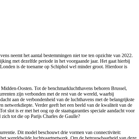
vens neemt het aantal bestemmingen niet toe ten opzichte van 2022.
ijking met dezelfde periode in het voorgaande jaar. Het gaat hierbij
en Londen is de toename op Schiphol wel minder groot. Hierdoor is
het Midden-Oosten. Tot de benchmarkluchthavens behoren Brussel,
urrenten zijn verbonden met de rest van de wereld, waarbij
andacht aan de verbondenheid van de luchthavens met de belangrijkste
n netwerkdiepte. Verder geeft het een beeld van de kwaliteit van de
t slot is er met het oog op de staatsgaranties speciale aandacht voor
ich tot die op Parijs Charles de Gaulle?
rrentie. Dit model beschouwt drie vormen van connectiviteit:
van het wereldwijde luchtvaartnetwerk. Om de betrouwbaarheid van deze