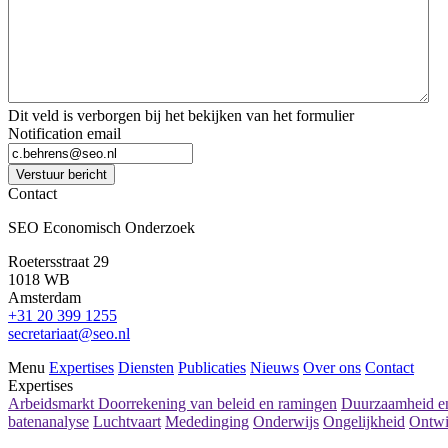
Dit veld is verborgen bij het bekijken van het formulier
Notification email
Verstuur bericht
Contact
SEO Economisch Onderzoek
Roetersstraat 29
1018 WB
Amsterdam
+31 20 399 1255
secretariaat@seo.nl
Menu
Expertises
Diensten
Publicaties
Nieuws
Over ons
Contact
Expertises
Arbeidsmarkt
Doorrekening van beleid en ramingen
Duurzaamheid en
batenanalyse
Luchtvaart
Mededinging
Onderwijs
Ongelijkheid
Ontwi