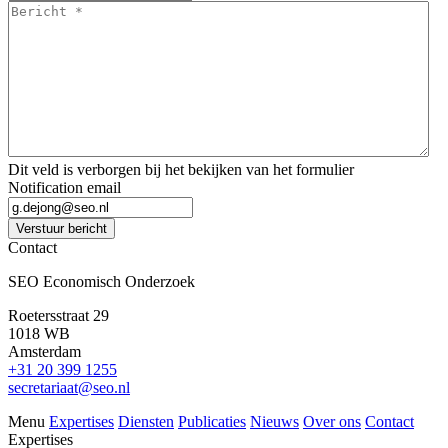
Bericht
*
*
Dit veld is verborgen bij het bekijken van het formulier
Notification email
Verstuur bericht
Contact
SEO Economisch Onderzoek
Roetersstraat 29
1018 WB
Amsterdam
+31 20 399 1255
secretariaat@seo.nl
Menu
Expertises
Diensten
Publicaties
Nieuws
Over ons
Contact
Expertises