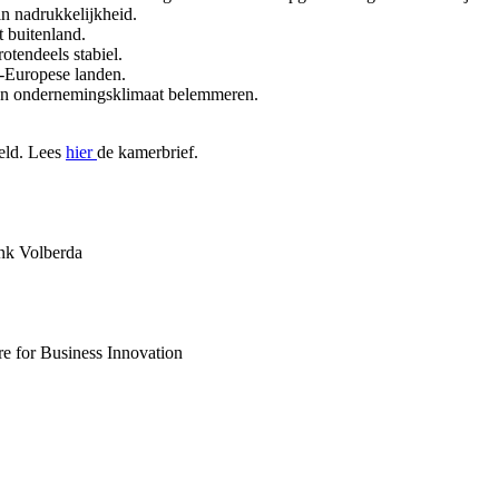
in nadrukkelijkheid.
t buitenland.
rotendeels stabiel.
et-Europese landen.
jven ondernemingsklimaat belemmeren.
eld. Lees
hier
de kamerbrief
.
nk Volberda
for Business Innovation