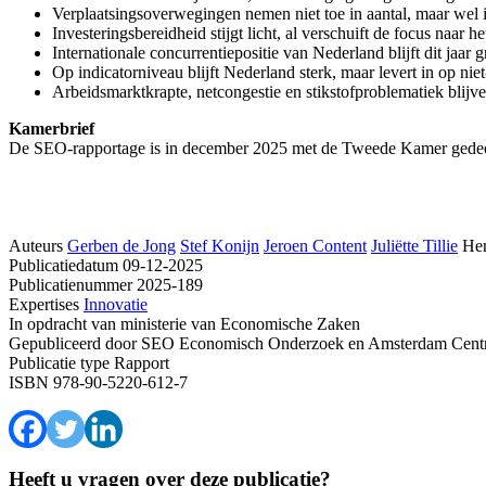
Verplaatsingsoverwegingen nemen niet toe in aantal, maar wel 
Investeringsbereidheid stijgt licht, al verschuift de focus naar he
Internationale concurrentiepositie van Nederland blijft dit jaar g
Op indicatorniveau blijft Nederland sterk, maar levert in op ni
Arbeidsmarktkrapte, netcongestie en stikstofproblematiek bli
Kamerbrief
De SEO-rapportage is in december 2025 met de Tweede Kamer gede
Auteurs
Gerben de Jong
Stef Konijn
Jeroen Content
Juliëtte Tillie
He
Publicatiedatum
09-12-2025
Publicatienummer
2025-189
Expertises
Innovatie
In opdracht van
ministerie van Economische Zaken
Gepubliceerd door
SEO Economisch Onderzoek en Amsterdam Centre 
Publicatie type
Rapport
ISBN
978-90-5220-612-7
Heeft u vragen over deze publicatie?