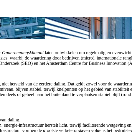
r Ondernemingsklimaat
laten ontwikkelen om regelmatig en evenwichtig
s, waarbij de waardering door bedrijven (micro), internationale ranglij
 Onderzoek (SEO) en het Amsterdam Centre for Business Innovation (A
 niet hersteld van de eerdere daling. Dat geldt zowel voor de waardering
sniveau, blijven stabiel, terwijl knelpunten op het gebied van stabilite
n deels of geheel naar het buitenland te verplaatsen stabiel blijft (ro
van daling.
energie-infrastructuur herstelt licht, terwijl faciliterende wetgeving en 
nfrastructuur vormen de grootste verbeteropgaven volgens het bedrijfsle