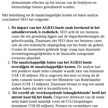
demonstratie-effecten op het niveau van de bedrijven en
kleinschalige boeren gerealiseerd worden.
Met betrekking tot de maatschappelijke kosten en baten analyse
concludeert SEO het volgende:
De impact van het AGRI3-fonds zoals berekend in het
subsidieverzoek is realistisch.
SEO acht de zes business
cases die ten grondslag liggen aan de impactberekeningen als
geloofwaardig. Daarnaast ziet SEO deze zes business cases
ook als een realistische afspiegeling van het fonds als geheel.
Gezien de momenteel geldende hoge vraag naar duurzame
investeringsmogelijkheden is de financiële extrapolatie
eveneens plausibel.
The maatschappelijk baten van het AGRI3-fonds
overstijgen de maatschappelijke kosten.
De analyse laat
een positieve totale netto contante waarde zien van tenminste
US$ 130 miljoen. Dit is ongeveer tien keer zo hoog als de
netto contante kosten voor het Ministerie van Buitenlandse
Zaken (US$ 13 miljoen). Daarnaast bestaat er nog een aantal
andere baten dat niet te kwantificeren is.
De wereld als ‘overkoepelende belanghebbende’ heeft het
meeste baat bij het fonds.
Ongeveer driekwart van de totale
netto baten komt namelijk voort uit CO2-besparingen
(tenminste US$ 90 miljoen). Nemers en verstrekkers van