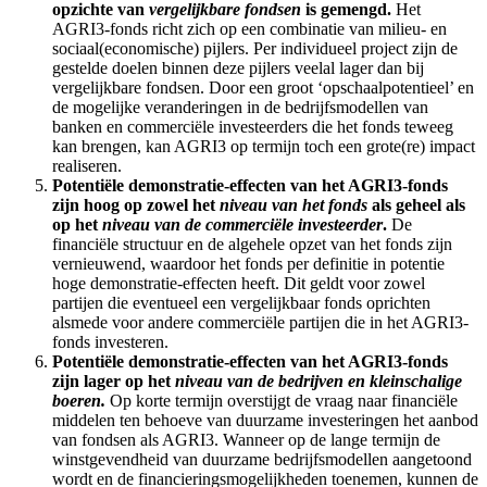
opzichte van
vergelijkbare fondsen
is gemengd.
Het
AGRI3-fonds richt zich op een combinatie van milieu- en
sociaal(economische) pijlers. Per individueel project zijn de
gestelde doelen binnen deze pijlers veelal lager dan bij
vergelijkbare fondsen. Door een groot ‘opschaalpotentieel’ en
de mogelijke veranderingen in de bedrijfsmodellen van
banken en commerciële investeerders die het fonds teweeg
kan brengen, kan AGRI3 op termijn toch een grote(re) impact
realiseren.
Potentiële demonstratie-effecten van het AGRI3-fonds
zijn hoog op zowel het
niveau van het fonds
als geheel als
op het
niveau van de commerciële investeerder
.
De
financiële structuur en de algehele opzet van het fonds zijn
vernieuwend, waardoor het fonds per definitie in potentie
hoge demonstratie-effecten heeft. Dit geldt voor zowel
partijen die eventueel een vergelijkbaar fonds oprichten
alsmede voor andere commerciële partijen die in het AGRI3-
fonds investeren.
Potentiële demonstratie-effecten van het AGRI3-fonds
zijn lager op het
niveau van de bedrijven en kleinschalige
boeren.
Op korte termijn overstijgt de vraag naar financiële
middelen ten behoeve van duurzame investeringen het aanbod
van fondsen als AGRI3. Wanneer op de lange termijn de
winstgevendheid van duurzame bedrijfsmodellen aangetoond
wordt en de financieringsmogelijkheden toenemen, kunnen de