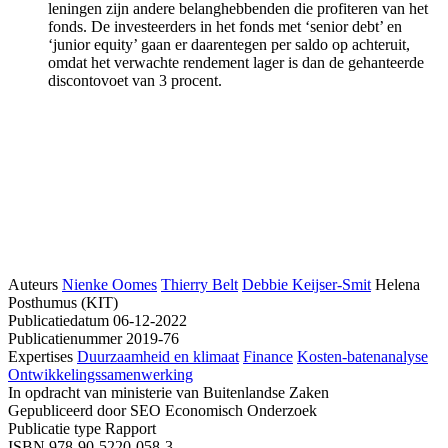
leningen zijn andere belanghebbenden die profiteren van het
fonds. De investeerders in het fonds met ‘senior debt’ en
‘junior equity’ gaan er daarentegen per saldo op achteruit,
omdat het verwachte rendement lager is dan de gehanteerde
discontovoet van 3 procent.
Auteurs
Nienke Oomes
Thierry Belt
Debbie Keijser-Smit
Helena
Posthumus (KIT)
Publicatiedatum
06-12-2022
Publicatienummer
2019-76
Expertises
Duurzaamheid en klimaat
Finance
Kosten-batenanalyse
Ontwikkelingssamenwerking
In opdracht van
ministerie van Buitenlandse Zaken
Gepubliceerd door
SEO Economisch Onderzoek
Publicatie type
Rapport
ISBN
978-90-5220-058-3