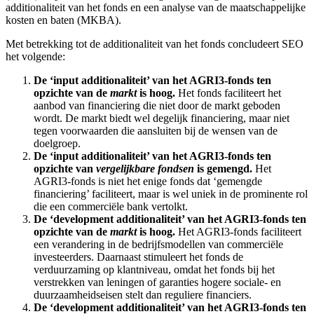
additionaliteit van het fonds en een analyse van de maatschappelijke
kosten en baten (MKBA).
Met betrekking tot de additionaliteit van het fonds concludeert SEO
het volgende:
De ‘input additionaliteit’ van het AGRI3-fonds ten
opzichte van de
markt
is hoog.
Het fonds faciliteert het
aanbod van financiering die niet door de markt geboden
wordt. De markt biedt wel degelijk financiering, maar niet
tegen voorwaarden die aansluiten bij de wensen van de
doelgroep.
De ‘input additionaliteit’ van het AGRI3-fonds ten
opzichte van
vergelijkbare fondsen
is gemengd.
Het
AGRI3-fonds is niet het enige fonds dat ‘gemengde
financiering’ faciliteert, maar is wel uniek in de prominente rol
die een commerciële bank vertolkt.
De ‘development additionaliteit’ van het AGRI3-fonds ten
opzichte van de
markt
is hoog.
Het AGRI3-fonds faciliteert
een verandering in de bedrijfsmodellen van commerciële
investeerders. Daarnaast stimuleert het fonds de
verduurzaming op klantniveau, omdat het fonds bij het
verstrekken van leningen of garanties hogere sociale- en
duurzaamheidseisen stelt dan reguliere financiers.
De ‘development additionaliteit’ van het AGRI3-fonds ten