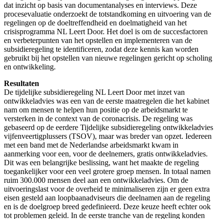
dat inzicht op basis van documentanalyses en interviews. Deze
procesevaluatie onderzoekt de totstandkoming en uitvoering van de
regelingen op de doeltreffendheid en doelmatigheid van het
crisisprogramma NL Leert Door. Het doel is om de succesfactoren
en verbeterpunten van het opstellen en implementeren van de
subsidieregeling te identificeren, zodat deze kennis kan worden
gebruikt bij het opstellen van nieuwe regelingen gericht op scholing
en ontwikkeling.
Resultaten
De tijdelijke subsidieregeling NL Leert Door met inzet van
ontwikkeladvies was een van de eerste maatregelen die het kabinet
nam om mensen te helpen hun positie op de arbeidsmarkt te
versterken in de context van de coronacrisis. De regeling was
gebaseerd op de eerdere Tijdelijke subsidieregeling ontwikkeladvies
vijfenveertigplussers (TSOV), maar was breder van opzet. Iedereen
met een band met de Nederlandse arbeidsmarkt kwam in
aanmerking voor een, voor de deelnemers, gratis ontwikkeladvies.
Dit was een belangrijke beslissing, want het maakte de regeling
toegankelijker voor een veel grotere groep mensen. In totaal namen
ruim 300.000 mensen deel aan een ontwikkeladvies. Om de
uitvoeringslast voor de overheid te minimaliseren zijn er geen extra
eisen gesteld aan loopbaanadviseurs die deelnamen aan de regeling
en is de doelgroep breed gedefinieerd. Deze keuze heeft echter ook
tot problemen geleid. In de eerste tranche van de regeling konden