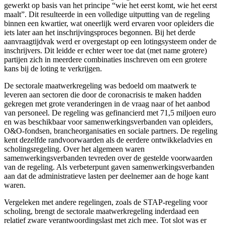
gewerkt op basis van het principe “wie het eerst komt, wie het eerst
maalt”. Dit resulteerde in een volledige uitputting van de regeling
binnen een kwartier, wat oneerlijk werd ervaren voor opleiders die
iets later aan het inschrijvingsproces begonnen. Bij het derde
aanvraagtijdvak werd er overgestapt op een lotingsysteem onder de
inschrijvers. Dit leidde er echter weer toe dat (met name grotere)
partijen zich in meerdere combinaties inschreven om een grotere
kans bij de loting te verkrijgen.
De sectorale maatwerkregeling was bedoeld om maatwerk te
leveren aan sectoren die door de coronacrisis te maken hadden
gekregen met grote veranderingen in de vraag naar of het aanbod
van personeel. De regeling was gefinancierd met 71,5 miljoen euro
en was beschikbaar voor samenwerkingsverbanden van opleiders,
O&O-fondsen, brancheorganisaties en sociale partners. De regeling
kent dezelfde randvoorwaarden als de eerdere ontwikkeladvies en
scholingsregeling. Over het algemeen waren
samenwerkingsverbanden tevreden over de gestelde voorwaarden
van de regeling. Als verbeterpunt gaven samenwerkingsverbanden
aan dat de administratieve lasten per deelnemer aan de hoge kant
waren.
Vergeleken met andere regelingen, zoals de STAP-regeling voor
scholing, brengt de sectorale maatwerkregeling inderdaad een
relatief zware verantwoordingslast met zich mee. Tot slot was er