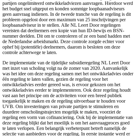
partijen ongelimiteerd ontwikkeladviezen aanvragen. Hierdoor werd
het budget snel uitgeput en konden sommige loopbaanadviseurs
geen aanvraag indienen. In de tweede tranche van de regeling is dit
probleem opgelost door een maximum van 25 inschrijvingen per
loopbaanadviseur in te stellen. Alle NL Leert Door regelingen
vereisten dat deelnemers een kopie van hun ID-bewijs en BSN-
nummer deelden. Dit om te controleren of ze een band hadden met
de Nederlandse arbeidsmarkt. Deze controle zorgde echter voor
ophef bij (potentiële) deelnemers, daarom is besloten om deze
controle achterwege te laten.
De implementatie van de tijdelijke subsidieregeling NL Leert Door
met inzet van scholing volgt na de zomer van 2020. Aanvankelijk
was het idee om deze regeling samen met het ontwikkeladvies onder
één regeling te laten vallen, gezien de regeling voor het
ontwikkeladvies eerder gereed was, is ervoor gekozen om het
ontwikkeladvies eerder te implementeren. Ook deze regeling houdt
vast aan het principe om de activiteiten voor een breed publiek
toegankelijk te maken en de regeling uitvoerbaar te houden voor
UVB. Om investeringen van private partijen te stimuleren en
duurdere omscholingstrajecten mogelijk te maken, voorziet de
regeling een vorm van cofinanciering. Ook bij de implementatie van
deze regeling blijkt dat het moeilijk is om het aanvraagproces goed
te laten verlopen. Een belangrijk verbeterpunt betreft namelijk de
selectie van aanbieders voor de regeling. In eerste instantie werd er