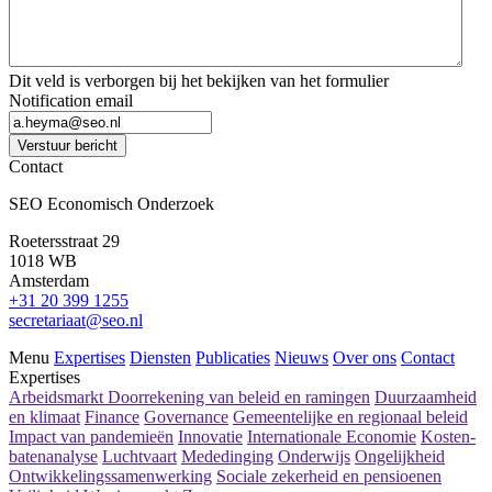
Dit veld is verborgen bij het bekijken van het formulier
Notification email
Verstuur bericht
Contact
SEO Economisch Onderzoek
Roetersstraat 29
1018 WB
Amsterdam
+31 20 399 1255
secretariaat@seo.nl
Menu
Expertises
Diensten
Publicaties
Nieuws
Over ons
Contact
Expertises
Arbeidsmarkt
Doorrekening van beleid en ramingen
Duurzaamheid
en klimaat
Finance
Governance
Gemeentelijke en regionaal beleid
Impact van pandemieën
Innovatie
Internationale Economie
Kosten-
batenanalyse
Luchtvaart
Mededinging
Onderwijs
Ongelijkheid
Ontwikkelingssamenwerking
Sociale zekerheid en pensioenen