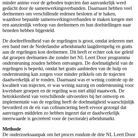
minder animo voor de geboden trajecten dan aanvankelijk werd
gedacht door de samenwerkingsverbanden. Daarnaast hebben veel
deelnemers om verschillende redenen besloten af te haken,
waardoor bepaalde samenwerkingsverbanden te maken kregen met
een aanzienlijk verloop van deelnemers en hun doelstellingen naar
beneden hebben bijgesteld.
De doeltreffendheid van de regelingen is groot, omdat iedereen met
een band met de Nederlandse arbeidsmarkt laagdrempelig en gratis
aan de regelingen kon deelnemen. Dit heeft er echter ook toe geleid
dat groepen deelnamen die zonder het NL Leert Door programma
ondersteuning zouden hebben ontvangen. De doelmatigheid van de
regelingen is beperkt, omdat het gratis aanbieden van de hulp en
ondersteuning kan zorgen voor minder prikkels om de trajecten
daadwerkelijk af te ronden. Daarnaast was er weinig controle op de
kwaliteit van trajecten, er was weinig nazorg en ondersteuning voor
kwetsbare groepen en de regeling was niet altijd maatwerk. De
betrokkenheid van verschillende uitvoerders bij het ontwerp en
implementatie van de regeling heeft de doelmatigheid waarschijnlijk
bevorderd en de eis van cofinanciering heeft ervoor gezorgd dat
aanvragers middelen zo hebben ingezet dat er daadwerkelijk
meerwaarde is gecreëerd voor de (sectorale) arbeidsmarkt.
Methode
De onderzoeksaanpak om het proces rondom de drie NL Leert Door