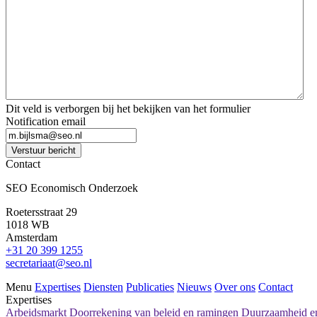
*
*
Dit veld is verborgen bij het bekijken van het formulier
Notification email
Verstuur bericht
Contact
SEO Economisch Onderzoek
Roetersstraat 29
1018 WB
Amsterdam
+31 20 399 1255
secretariaat@seo.nl
Menu
Expertises
Diensten
Publicaties
Nieuws
Over ons
Contact
Expertises
Arbeidsmarkt
Doorrekening van beleid en ramingen
Duurzaamheid en