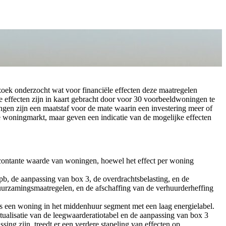
oek onderzocht wat voor financiële effecten deze maatregelen
 effecten zijn in kaart gebracht door voor 30 voorbeeldwoningen te
ngen zijn een maatstaf voor de mate waarin een investering meer of
e woningmarkt, maar geven een indicatie van de mogelijke effecten
 contante waarde van woningen, hoewel het effect per woning
pb, de aanpassing van box 3, de overdrachtsbelasting, en de
erduurzamingsmaatregelen, en de afschaffing van de verhuurderheffing
ls een woning in het middenhuur segment met een laag energielabel.
tualisatie van de leegwaarderatiotabel en de aanpassing van box 3
ng zijn, treedt er een verdere stapeling van effecten op.