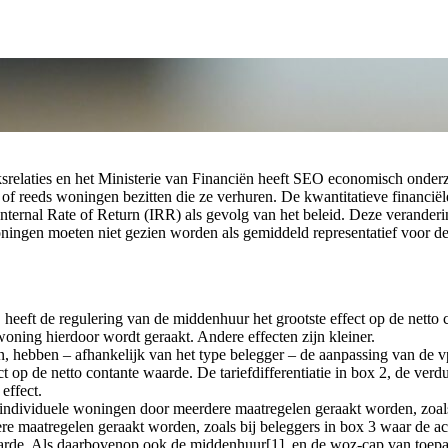
srelaties en het Ministerie van Financiën heeft SEO economisch onderz
f reeds woningen bezitten die ze verhuren. De kwantitatieve financiële
ternal Rate of Return (IRR) als gevolg van het beleid. Deze veranderi
ningen moeten niet gezien worden als gemiddeld representatief voor d
heeft de regulering van de middenhuur het grootste effect op de netto
woning hierdoor wordt geraakt. Andere effecten zijn kleiner.
, hebben – afhankelijk van het type belegger – de aanpassing van de v
ect op de netto contante waarde. De tariefdifferentiatie in box 2, de v
effect.
ls individuele woningen door meerdere maatregelen geraakt worden, zoa
e maatregelen geraakt worden, zoals bij beleggers in box 3 waar de ac
arde. Als daarbovenop ook de middenhuur[1], en de woz-cap van toepassi