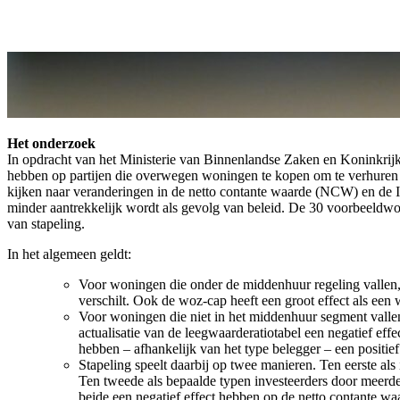
Het onderzoek
In opdracht van het Ministerie van Binnenlandse Zaken en Koninkrijk
hebben op partijen die overwegen woningen te kopen om te verhuren o
kijken naar veranderingen in de netto contante waarde (NCW) en de In
minder aantrekkelijk wordt als gevolg van beleid. De 30 voorbeeldwo
van stapeling.
In het algemeen geldt:
Voor woningen die onder de middenhuur regeling vallen, 
verschilt. Ook de woz-cap heeft een groot effect als een 
Voor woningen die niet in het middenhuur segment vallen
actualisatie van de leegwaarderatiotabel een negatief eff
hebben – afhankelijk van het type belegger – een positief 
Stapeling speelt daarbij op twee manieren. Ten eerste a
Ten tweede als bepaalde typen investeerders door meerder
beide een negatief effect hebben op de netto contante wa