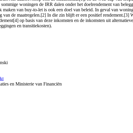
 sommige woningen de IRR dalen onder het doelrendement van belegger
maken van buy-to-let is ook een doel van beleid. In geval van woning di
van de maatregelen.[2] In die zin blijft er een positief rendement.[3] 
ndement[4] op basis van deze inkomsten en de inkomsten uit alternati
leggingen en transitiekosten).
nski
kt
ties en Ministerie van Financiën