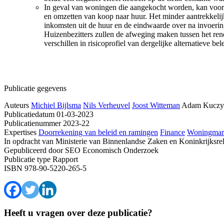
In geval van woningen die aangekocht worden, kan voor
en omzetten van koop naar huur. Het minder aantrekkelijk 
inkomsten uit de huur en de eindwaarde over na invoering 
Huizenbezitters zullen de afweging maken tussen het re
verschillen in risicoprofiel van dergelijke alternatieve be
Publicatie gegevens
Auteurs
Michiel Bijlsma
Nils Verheuvel
Joost Witteman
Adam Kuczy
Publicatiedatum
01-03-2023
Publicatienummer
2023-22
Expertises
Doorrekening van beleid en ramingen
Finance
Woningmar
In opdracht van
Ministerie van Binnenlandse Zaken en Koninkrijksrela
Gepubliceerd door
SEO Economisch Onderzoek
Publicatie type
Rapport
ISBN
978-90-5220-265-5
Heeft u vragen over deze publicatie?