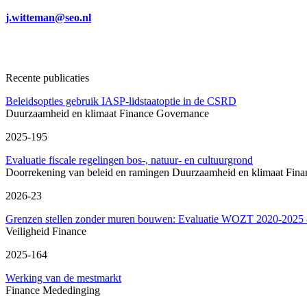
j.witteman@seo.nl
Recente publicaties
Beleidsopties gebruik IASP-lidstaatoptie in de CSRD
Duurzaamheid en klimaat
Finance
Governance
2025-195
Evaluatie fiscale regelingen bos-, natuur- en cultuurgrond
Doorrekening van beleid en ramingen
Duurzaamheid en klimaat
Fina
2026-23
Grenzen stellen zonder muren bouwen: Evaluatie WOZT 2020-2025 & 
Veiligheid
Finance
2025-164
Werking van de mestmarkt
Finance
Mededinging