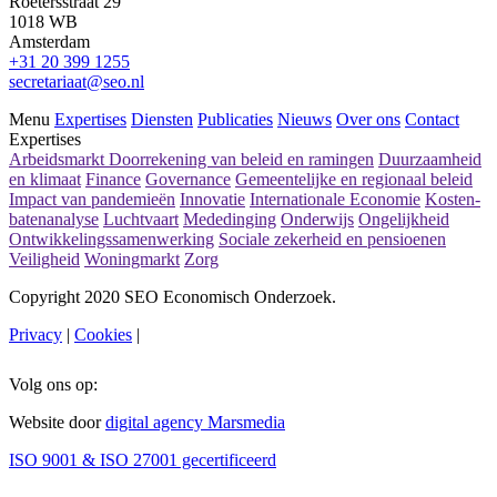
Roetersstraat 29
1018 WB
Amsterdam
+31 20 399 1255
secretariaat@seo.nl
Menu
Expertises
Diensten
Publicaties
Nieuws
Over ons
Contact
Expertises
Arbeidsmarkt
Doorrekening van beleid en ramingen
Duurzaamheid
en klimaat
Finance
Governance
Gemeentelijke en regionaal beleid
Impact van pandemieën
Innovatie
Internationale Economie
Kosten-
batenanalyse
Luchtvaart
Mededinging
Onderwijs
Ongelijkheid
Ontwikkelingssamenwerking
Sociale zekerheid en pensioenen
Veiligheid
Woningmarkt
Zorg
Copyright 2020 SEO Economisch Onderzoek.
Privacy
|
Cookies
|
Volg ons op:
Website door
digital agency Marsmedia
ISO 9001 & ISO 27001 gecertificeerd