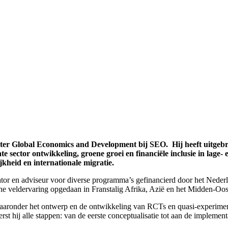
er Global Economics and Development bij SEO. Hij heeft uitgebrei
te sector ontwikkeling, groene groei en financiële inclusie in lag
jkheid en internationale migratie.
ator en adviseur voor diverse programma’s gefinancierd door het Nederl
he veldervaring opgedaan in Franstalig Afrika, Azië en het Midden-Oos
, waaronder het ontwerp en de ontwikkeling van RCTs en quasi-experim
rst hij alle stappen: van de eerste conceptualisatie tot aan de implemen