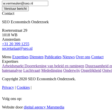
Verstuur bericht
Contact
SEO Economisch Onderzoek
Roetersstraat 29
1018 WB
Amsterdam
+31 20 399 1255
secretariaat@seo.nl
Menu
Expertises
Diensten
Publicaties
Nieuws
Over ons
Contact
Expertises
Arbeidsmarkt
Doorrekening van beleid en ramingen
Duurzaamheid en
batenanalyse
Luchtvaart
Mededinging
Onderwijs
Ongelijkheid
Ontwi
Copyright 2020 SEO Economisch Onderzoek.
Privacy
|
Cookies
|
Volg ons op:
Website door
digital agency Marsmedia