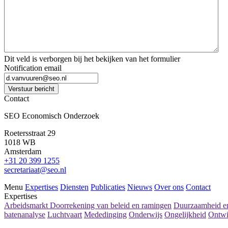
Dit veld is verborgen bij het bekijken van het formulier
Notification email
Verstuur bericht
Contact
SEO Economisch Onderzoek
Roetersstraat 29
1018 WB
Amsterdam
+31 20 399 1255
secretariaat@seo.nl
Menu
Expertises
Diensten
Publicaties
Nieuws
Over ons
Contact
Expertises
Arbeidsmarkt
Doorrekening van beleid en ramingen
Duurzaamheid en
batenanalyse
Luchtvaart
Mededinging
Onderwijs
Ongelijkheid
Ontwi