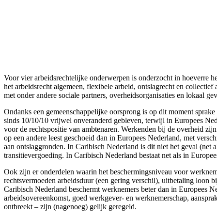
Voor vier arbeidsrechtelijke onderwerpen is onderzocht in hoeverre h
het arbeidsrecht algemeen, flexibele arbeid, ontslagrecht en collectie
met onder andere sociale partners, overheidsorganisaties en lokaal geve
Ondanks een gemeenschappelijke oorsprong is op dit moment sprake va
sinds 10/10/10 vrijwel onveranderd gebleven, terwijl in Europees Ned
voor de rechtspositie van ambtenaren. Werkenden bij de overheid zij
op een andere leest geschoeid dan in Europees Nederland, met versch
aan ontslaggronden. In Caribisch Nederland is dit niet het geval (net
transitievergoeding. In Caribisch Nederland bestaat net als in Europe
Ook zijn er onderdelen waarin het beschermingsniveau voor werkneme
rechtsvermoeden arbeidsduur (een gering verschil), uitbetaling loon bi
Caribisch Nederland beschermt werknemers beter dan in Europees Ned
arbeidsovereenkomst, goed werkgever- en werknemerschap, aansprakeli
ontbreekt – zijn (nagenoeg) gelijk geregeld.