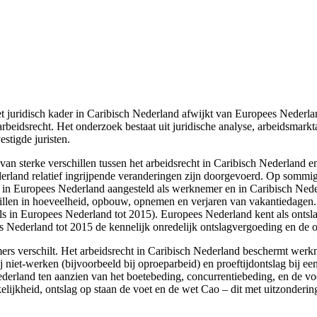
et juridisch kader in Caribisch Nederland afwijkt van Europees Nederla
f arbeidsrecht. Het onderzoek bestaat uit juridische analyse, arbeidsmark
stigde juristen.
n sterke verschillen tussen het arbeidsrecht in Caribisch Nederland e
erland relatief ingrijpende veranderingen zijn doorgevoerd. Op sommig
n in Europees Nederland aangesteld als werknemer en in Caribisch Ned
illen in hoeveelheid, opbouw, opnemen en verjaren van vakantiedagen.
 als in Europees Nederland tot 2015). Europees Nederland kent als onts
es Nederland tot 2015 de kennelijk onredelijk ontslagvergoeding en de 
rs verschilt. Het arbeidsrecht in Caribisch Nederland beschermt wer
j niet-werken (bijvoorbeeld bij oproeparbeid) en proeftijdontslag bij e
erland ten aanzien van het boetebeding, concurrentiebeding, en de vo
jkheid, ontslag op staan de voet en de wet Cao – dit met uitzonderin