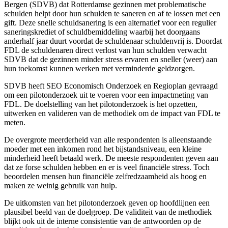
Bergen (SDVB) dat Rotterdamse gezinnen met problematische
schulden helpt door hun schulden te saneren en af te lossen met een
gift. Deze snelle schuldsanering is een alternatief voor een regulier
saneringskrediet of schuldbemiddeling waarbij het doorgaans
anderhalf jaar duurt voordat de schuldenaar schuldenvrij is. Doordat
FDL de schuldenaren direct verlost van hun schulden verwacht
SDVB dat de gezinnen minder stress ervaren en sneller (weer) aan
hun toekomst kunnen werken met verminderde geldzorgen.
SDVB heeft SEO Economisch Onderzoek en Regioplan gevraagd
om een pilotonderzoek uit te voeren voor een impactmeting van
FDL. De doelstelling van het pilotonderzoek is het opzetten,
uitwerken en valideren van de methodiek om de impact van FDL te
meten.
De overgrote meerderheid van alle respondenten is alleenstaande
moeder met een inkomen rond het bijstandsniveau, een kleine
minderheid heeft betaald werk. De meeste respondenten geven aan
dat ze forse schulden hebben en er is veel financiële stress. Toch
beoordelen mensen hun financiële zelfredzaamheid als hoog en
maken ze weinig gebruik van hulp.
De uitkomsten van het pilotonderzoek geven op hoofdlijnen een
plausibel beeld van de doelgroep. De validiteit van de methodiek
blijkt ook uit de interne consistentie van de antwoorden op de