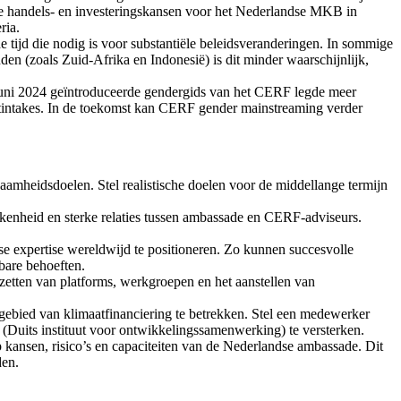
erde handels- en investeringskansen voor het Nederlandse MKB in
ria.
tijd die nodig is voor substantiële beleidsveranderingen. In sommige
den (zoals Zuid-Afrika en Indonesië) is dit minder waarschijnlijk,
n juni 2024 geïntroduceerde gendergids van het CERF legde meer
ctintakes. In de toekomst kan CERF gender mainstreaming verder
.
aamheidsdoelen. Stel realistische doelen voor de middellange termijn
kkenheid en sterke relaties tussen ambassade en CERF-adviseurs.
expertise wereldwijd te positioneren. Zo kunnen succesvolle
bare behoeften.
pzetten van platforms, werkgroepen en het aanstellen van
t gebied van klimaatfinanciering te betrekken. Stel een medewerker
(Duits instituut voor ontwikkelingssamenwerking) te versterken.
p kansen, risico’s en capaciteiten van de Nederlandse ambassade. Dit
den.