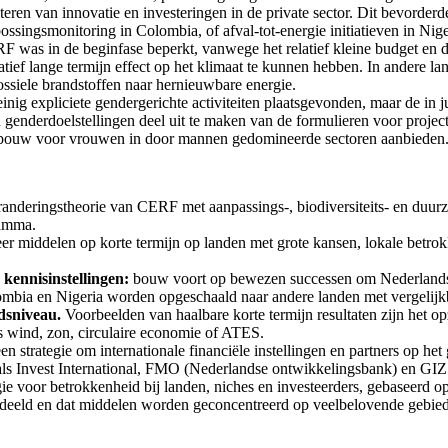
literen van innovatie en investeringen in de private sector. Dit bevord
ossingsmonitoring in Colombia, of afval-tot-energie initiatieven in Nige
was in de beginfase beperkt, vanwege het relatief kleine budget en de 
ef lange termijn effect op het klimaat te kunnen hebben. In andere lan
ssiele brandstoffen naar hernieuwbare energie.
einig expliciete gendergerichte activiteiten plaatsgevonden, maar de i
 genderdoelstellingen deel uit te maken van de formulieren voor proje
sopbouw voor vrouwen in door mannen gedomineerde sectoren aanbieden
anderingstheorie van CERF met aanpassings-, biodiversiteits- en duurz
ramma.
er middelen op korte termijn op landen met grote kansen, lokale betro
kennisinstellingen:
bouw voort op bewezen successen om Nederlandse 
ombia en Nigeria worden opgeschaald naar andere landen met vergelijk
dsniveau.
Voorbeelden van haalbare korte termijn resultaten zijn het o
s wind, zon, circulaire economie of ATES.
n strategie om internationale financiële instellingen en partners op he
ls Invest International, FMO (Nederlandse ontwikkelingsbank) en GIZ 
ie voor betrokkenheid bij landen, niches en investeerders, gebaseerd o
deeld en dat middelen worden geconcentreerd op veelbelovende gebie