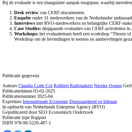
Bij de evaluatie is een triangulaire aanpak toegepast, waarbij meerder
Desk review
van CERF-documenten.
Enquête
onder 31 medewerkers van de Nederlandse ambassad
Interviews
met RVO-medewerkers en belangrijke CERF-stakeh
Case Studies:
diepgaande evaluaties van CERF-activiteiten in 
Workshops:
het evaluatieteam heeft een workshop “Theory of
Workshop om de bevindingen te toetsen en aanbevelingen geza
Publicatie gegevens
Auteurs
Claudio Corte Coi
Robbert Rademakers
Nienke Oomes
Gerb
Publicatiedatum
03-02-2025
Publicatienummer
2025-04
Expertises
Internationale Economie
Duurzaamheid en klimaat
In opdracht van
Netherlands Enterprise Agency (RVO)
Gepubliceerd door
SEO Economisch Onderzoek
Publicatie type
Rapport
ISBN
978-90-5220-487-1