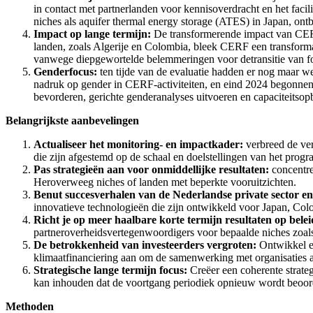
in contact met partnerlanden voor kennisoverdracht en het faci
niches als aquifer thermal energy storage (ATES) in Japan, ontb
Impact op lange termijn:
De transformerende impact van CERF 
landen, zoals Algerije en Colombia, bleek CERF een transformati
vanwege diepgewortelde belemmeringen voor detransitie van fo
Genderfocus:
ten tijde van de evaluatie hadden er nog maar w
nadruk op gender in CERF-activiteiten, en eind 2024 begonnen
bevorderen, gerichte genderanalyses uitvoeren en capaciteit
Belangrijkste aanbevelingen
Actualiseer het monitoring- en impactkader:
verbreed de ver
die zijn afgestemd op de schaal en doelstellingen van het prog
Pas strategieën aan voor onmiddellijke resultaten:
concentre
Heroverweeg niches of landen met beperkte vooruitzichten.
Benut succesverhalen van de Nederlandse private sector en 
innovatieve technologieën die zijn ontwikkeld voor Japan, Col
Richt je op meer haalbare korte termijn resultaten op belei
partneroverheidsvertegenwoordigers voor bepaalde niches zoal
De betrokkenheid van investeerders vergroten:
Ontwikkel ee
klimaatfinanciering aan om de samenwerking met organisaties a
Strategische lange termijn focus:
Creëer een coherente strateg
kan inhouden dat de voortgang periodiek opnieuw wordt beoor
Methoden