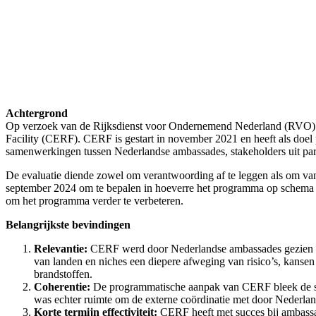
Achtergrond
Op verzoek van de Rijksdienst voor Ondernemend Nederland (RVO) h
Facility (CERF). CERF is gestart in november 2021 en heeft als doel p
samenwerkingen tussen Nederlandse ambassades, stakeholders uit part
De evaluatie diende zowel om verantwoording af te leggen als om van
september 2024 om te bepalen in hoeverre het programma op schema la
om het programma verder te verbeteren.
Belangrijkste bevindingen
Relevantie:
CERF werd door Nederlandse ambassades gezien als e
van landen en niches een diepere afweging van risico’s, kansen
brandstoffen.
Coherentie:
De programmatische aanpak van CERF bleek de sam
was echter ruimte om de externe coördinatie met door Nederla
Korte termijn effectiviteit:
CERF heeft met succes bij ambassa