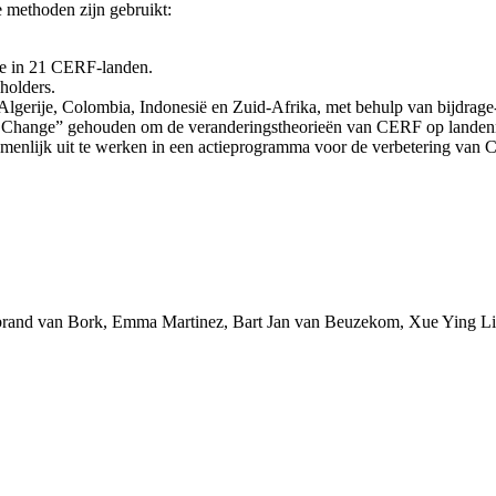
e methoden zijn gebruikt:
e in 21 CERF-landen.
olders.
Algerije, Colombia, Indonesië en Zuid-Afrika, met behulp van bijdrage-
 Change” gehouden om de veranderingstheorieën van CERF op landennive
menlijk uit te werken in een actieprogramma voor de verbetering van
rand van Bork, Emma Martinez, Bart Jan van Beuzekom, Xue Ying Li