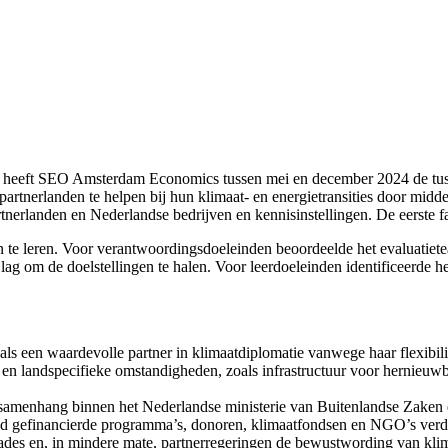
eeft SEO Amsterdam Economics tussen mei en december 2024 de tusse
artnerlanden te helpen bij hun klimaat- en energietransities door midde
nerlanden en Nederlandse bedrijven en kennisinstellingen. De eerste 
 te leren. Voor verantwoordingsdoeleinden beoordeelde het evaluatiet
g om de doelstellingen te halen. Voor leerdoeleinden identificeerde he
en waardevolle partner in klimaatdiplomatie vanwege haar flexibilitei
 en landspecifieke omstandigheden, zoals infrastructuur voor hernieuwb
enhang binnen het Nederlandse ministerie van Buitenlandse Zaken e
nd gefinancierde programma’s, donoren, klimaatfondsen en NGO’s verde
des en, in mindere mate, partnerregeringen de bewustwording van kli