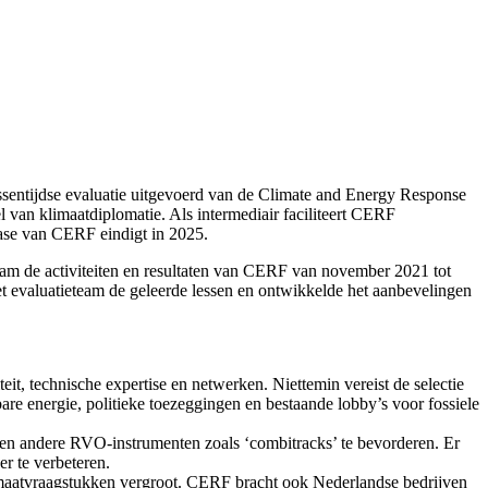
ntijdse evaluatie uitgevoerd van de Climate and Energy Response
l van klimaatdiplomatie. Als intermediair faciliteert CERF
fase van CERF eindigt in 2025.
eam de activiteiten en resultaten van CERF van november 2021 tot
t evaluatieteam de geleerde lessen en ontwikkelde het aanbevelingen
t, technische expertise en netwerken. Niettemin vereist de selectie
are energie, politieke toezeggingen en bestaande lobby’s voor fossiele
n andere RVO-instrumenten zoals ‘combitracks’ te bevorderen. Er
r te verbeteren.
maatvraagstukken vergroot. CERF bracht ook Nederlandse bedrijven