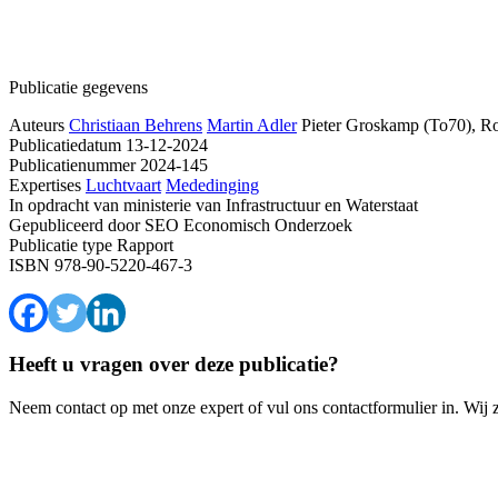
Publicatie gegevens
Auteurs
Christiaan Behrens
Martin Adler
Pieter Groskamp (To70), Rog
Publicatiedatum
13-12-2024
Publicatienummer
2024-145
Expertises
Luchtvaart
Mededinging
In opdracht van
ministerie van Infrastructuur en Waterstaat
Gepubliceerd door
SEO Economisch Onderzoek
Publicatie type
Rapport
ISBN
978-90-5220-467-3
Heeft u vragen over deze publicatie?
Neem contact op met onze expert of vul ons contactformulier in. Wij 