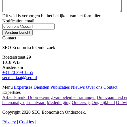
Dit veld is verborgen bij het bekijken van het formulier
Notification email
Verstuur bericht
Contact
SEO Economisch Onderzoek
Roetersstraat 29
1018 WB
Amsterdam
+31 20 399 1255
secretariaat@seo.nl
Menu
Expertises
Diensten
Publicaties
Nieuws
Over ons
Contact
Expertises
Arbeidsmarkt
Doorrekening van beleid en ramingen
Duurzaamheid en
batenanalyse
Luchtvaart
Mededinging
Onderwijs
Ongelijkheid
Ontwi
Copyright 2020 SEO Economisch Onderzoek.
Privacy
|
Cookies
|