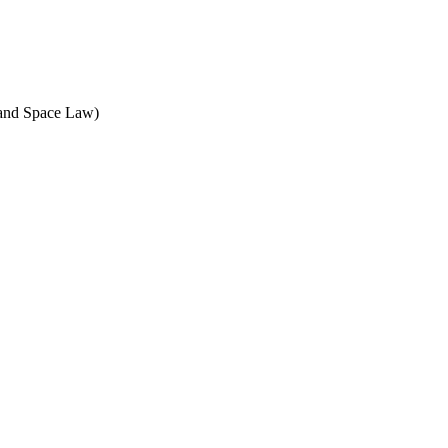
r and Space Law)