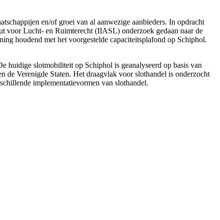
maatschappijen en/of groei van al aanwezige aanbieders. In opdracht
uut voor Lucht- en Ruimterecht (IIASL) onderzoek gedaan naar de
ening houdend met het voorgestelde capaciteitsplafond op Schiphol.
e huidige slotmobiliteit op Schiphol is geanalyseerd op basis van
en de Verenigde Staten. Het draagvlak voor slothandel is onderzocht
erschillende implementatievormen van slothandel.