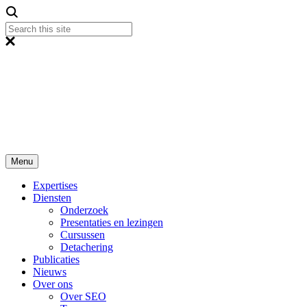
Menu
Expertises
Diensten
Onderzoek
Presentaties en lezingen
Cursussen
Detachering
Publicaties
Nieuws
Over ons
Over SEO