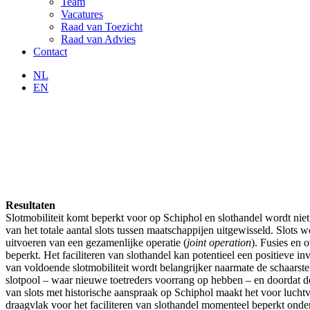
Team
Vacatures
Raad van Toezicht
Raad van Advies
Contact
NL
EN
Resultaten
Slotmobiliteit komt beperkt voor op Schiphol en slothandel wordt niet
van het totale aantal slots tussen maatschappijen uitgewisseld. Slots
uitvoeren van een gezamenlijke operatie (
joint operation
). Fusies en 
beperkt. Het faciliteren van slothandel kan potentieel een positieve i
van voldoende slotmobiliteit wordt belangrijker naarmate de schaarst
slotpool – waar nieuwe toetreders voorrang op hebben – en doordat de 
van slots met historische aanspraak op Schiphol maakt het voor lucht
draagvlak voor het faciliteren van slothandel momenteel beperkt onde