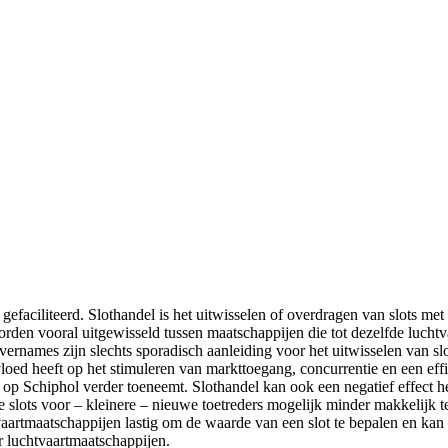
 gefaciliteerd. Slothandel is het uitwisselen of overdragen van slots m
 worden vooral uitgewisseld tussen maatschappijen die tot dezelfde luch
overnames zijn slechts sporadisch aanleiding voor het uitwisselen van sl
nvloed heeft op het stimuleren van markttoegang, concurrentie en een ef
e op Schiphol verder toeneemt. Slothandel kan ook een negatief effect 
slots voor – kleinere – nieuwe toetreders mogelijk minder makkelijk te
vaartmaatschappijen lastig om de waarde van een slot te bepalen en kan
r luchtvaartmaatschappijen.