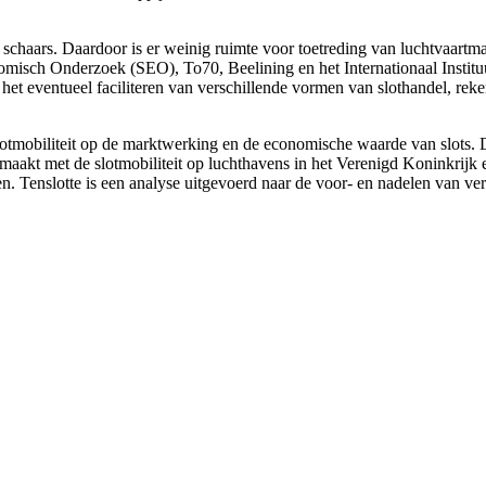
ng schaars. Daardoor is er weinig ruimte voor toetreding van luchtvaart
nomisch Onderzoek (SEO), To70, Beelining en het Internationaal Instit
 het eventueel faciliteren van verschillende vormen van slothandel, rek
slotmobiliteit op de marktwerking en de economische waarde van slots. D
maakt met de slotmobiliteit op luchthavens in het Verenigd Koninkrijk 
en. Tenslotte is een analyse uitgevoerd naar de voor- en nadelen van v