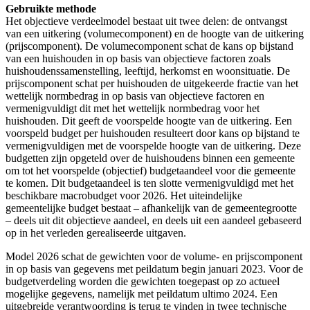
Gebruikte methode
Het objectieve verdeelmodel bestaat uit twee delen: de ontvangst
van een uitkering (volumecomponent) en de hoogte van de uitkering
(prijscomponent). De volumecomponent schat de kans op bijstand
van een huishouden in op basis van objectieve factoren zoals
huishoudenssamenstelling, leeftijd, herkomst en woonsituatie. De
prijscomponent schat per huishouden de uitgekeerde fractie van het
wettelijk normbedrag in op basis van objectieve factoren en
vermenigvuldigt dit met het wettelijk normbedrag voor het
huishouden. Dit geeft de voorspelde hoogte van de uitkering. Een
voorspeld budget per huishouden resulteert door kans op bijstand te
vermenigvuldigen met de voorspelde hoogte van de uitkering. Deze
budgetten zijn opgeteld over de huishoudens binnen een gemeente
om tot het voorspelde (objectief) budgetaandeel voor die gemeente
te komen. Dit budgetaandeel is ten slotte vermenigvuldigd met het
beschikbare macrobudget voor 2026. Het uiteindelijke
gemeentelijke budget bestaat – afhankelijk van de gemeentegrootte
– deels uit dit objectieve aandeel, en deels uit een aandeel gebaseerd
op in het verleden gerealiseerde uitgaven.
Model 2026 schat de gewichten voor de volume- en prijscomponent
in op basis van gegevens met peildatum begin januari 2023. Voor de
budgetverdeling worden die gewichten toegepast op zo actueel
mogelijke gegevens, namelijk met peildatum ultimo 2024. Een
uitgebreide verantwoording is terug te vinden in twee technische