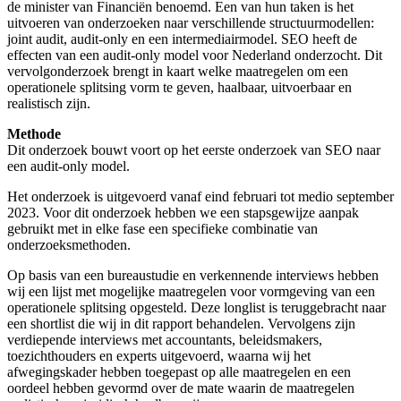
de minister van Financiën benoemd. Een van hun taken is het
uitvoeren van onderzoeken naar verschillende structuurmodellen:
joint audit, audit-only en een intermediairmodel. SEO heeft de
effecten van een audit-only model voor Nederland onderzocht. Dit
vervolgonderzoek brengt in kaart welke maatregelen om een
operationele splitsing vorm te geven, haalbaar, uitvoerbaar en
realistisch zijn.
Methode
Dit onderzoek bouwt voort op het eerste onderzoek van SEO naar
een audit-only model.
Het onderzoek is uitgevoerd vanaf eind februari tot medio september
2023. Voor dit onderzoek hebben we een stapsgewijze aanpak
gebruikt met in elke fase een specifieke combinatie van
onderzoeksmethoden.
Op basis van een bureaustudie en verkennende interviews hebben
wij een lijst met mogelijke maatregelen voor vormgeving van een
operationele splitsing opgesteld. Deze longlist is teruggebracht naar
een shortlist die wij in dit rapport behandelen. Vervolgens zijn
verdiepende interviews met accountants, beleidsmakers,
toezichthouders en experts uitgevoerd, waarna wij het
afwegingskader hebben toegepast op alle maatregelen en een
oordeel hebben gevormd over de mate waarin de maatregelen