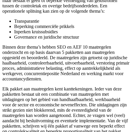
maar bestaat er geen of beperkte vermenging van geldstromen
tussen de controletak en overige bedrijfsonderdelen. Een
operationele splitsing kan zien op de volgende thema’s:
Transparantie
Beperking commerciële prikkels
Inperken kruissubsidies
Governance en juridische structuur
Binnen deze thema’s hebben SEO en AEF 10 maatregelen
onderzocht en op basis daarvan 5 pakketten aan maatregelen
opgesteld en beoordeeld. De maatregelen zijn getoetst op juridische
haalbaarheid, controleerbaarheid, uitvoerbaarheid, verstoring primair
proces, administratieve belasting, effect op aantrekkelijkheid als
werkgever, concurrentiepositie Nederland en werking markt voor
accountancydiensten.
Elk pakket aan maatregelen kent kanttekeningen. Ieder van deze
pakketten bestaat uit een combinatie van maatregelen met
uitdagingen op het gebied van handhaafbaarheid, werkbaarheid
voor de sector en economische neveneffecten. Die uitdagingen zijn
strikt gezien niet blokkerend, mits de evenredigheid van de
maatregelen kan worden aangetoond. Echter, ze vragen wel (veel)
aandacht bij besluitvorming en eventuele implementatie. Van de vijf
pakketten, schrijven wij één pakket af vanwege een beperkt effect
op controlekwaliteit en beperkte proportionaliteit van het pakket.