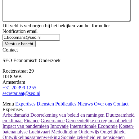
Dit veld is verborgen bij het bekijken van het formulier
Notification email
Verstuur bericht
Contact
SEO Economisch Onderzoek
Roetersstraat 29
1018 WB
Amsterdam
+31 20 399 1255
secretariaat@seo.nl
Menu
Expertises
Diensten
Publicaties
Nieuws
Over ons
Contact
Expertises
Arbeidsmarkt
Doorrekening van beleid en ramingen
Duurzaamheid
en klimaat
Finance
Governance
Gemeentelijke en regionaal beleid
Impact van pandemieën
Innovatie
Internationale Economie
Kosten-
batenanalyse
Luchtvaart
Mededinging
Onderwijs
Ongelijkheid
Ontwikkelingssamenwerking
Sociale zekerheid en pensioenen