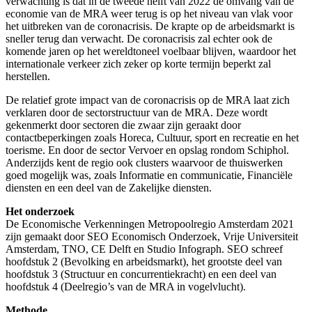
verwachting is dat in de tweede helft van 2022 de omvang van de
economie van de MRA weer terug is op het niveau van vlak voor
het uitbreken van de coronacrisis. De krapte op de arbeidsmarkt is
sneller terug dan verwacht. De coronacrisis zal echter ook de
komende jaren op het wereldtoneel voelbaar blijven, waardoor het
internationale verkeer zich zeker op korte termijn beperkt zal
herstellen.
De relatief grote impact van de coronacrisis op de MRA laat zich
verklaren door de sectorstructuur van de MRA. Deze wordt
gekenmerkt door sectoren die zwaar zijn geraakt door
contactbeperkingen zoals Horeca, Cultuur, sport en recreatie en het
toerisme. En door de sector Vervoer en opslag rondom Schiphol.
Anderzijds kent de regio ook clusters waarvoor de thuiswerken
goed mogelijk was, zoals Informatie en communicatie, Financiële
diensten en een deel van de Zakelijke diensten.
Het onderzoek
De Economische Verkenningen Metropoolregio Amsterdam 2021
zijn gemaakt door SEO Economisch Onderzoek, Vrije Universiteit
Amsterdam, TNO, CE Delft en Studio Infograph. SEO schreef
hoofdstuk 2 (Bevolking en arbeidsmarkt), het grootste deel van
hoofdstuk 3 (Structuur en concurrentiekracht) en een deel van
hoofdstuk 4 (Deelregio’s van de MRA in vogelvlucht).
Methode