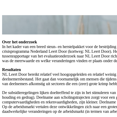
Over het onderzoek
In het kader van een breed steun- en herstelpakket voor de bestrijdin
crisisprogramma Nederland Leert Door (kortweg: NL Leert Door). Het c
tussenrapportage van het evaluatie­onderzoek naar NL Leert Door rich
was de meerwaarde en welke veranderingen vinden er plaats onder dee
Resultaten
NL Leert Door bereikt relatief veel hoogopgeleiden en relatief weinig
deelnemersbestand. Het gaat dan voornamelijk om mensen die tijdens 
van deelnemers afkomstig uit sectoren die een (zeer) grote krimp hebb
De subsidieregelingen lijken doeltreffend te zijn in het stimuleren v
houding en gedrag). Deelname aan scholingstrajecten zorgt voor een g
computervaardigheden en rekenvaardigheden, zijn kleiner. Deelname aa
Op de arbeidsmarkt vertalen deze ontwikkelingen zich naar een groter
daadwerkelijke veranderingen op de arbeidsmarkt (in termen van arbeid