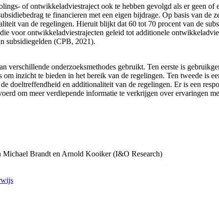
olings- of ontwikkeladviestraject ook te hebben gevolgd als er geen of e
 subsidiebedrag te financieren met een eigen bijdrage. Op basis van de
iteit van de regelingen. Hieruit blijkt dat 60 tot 70 procent van de subs
 voor ontwikkeladvies­trajecten geleid tot additionele ontwikkeladviezen
 van subsidiegelden (CPB, 2021).
n verschillende onderzoeksmethodes gebruikt. Ten eerste is gebruikge
 om inzicht te bieden in het bereik van de regelingen. Ten tweede is e
n de doeltreffendheid en additionaliteit van de regelingen. Er is een r
evoerd om meer verdiepende informatie te verkrijgen over ervaringen met
n
Michael Brandt en Arnold Kooiker (I&O Research)
wijs