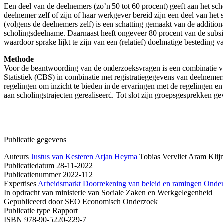
Een deel van de deelnemers (zo’n 50 tot 60 procent) geeft aan het sch
deelnemer zelf of zijn of haar werkgever bereid zijn een deel van het
(volgens de deelnemers zelf) is een schatting gemaakt van de additional
scholingsdeelname. Daarnaast heeft ongeveer 80 procent van de subsidie
waardoor sprake lijkt te zijn van een (relatief) doelmatige besteding
Methode
Voor de beantwoording van de onderzoeksvragen is een combinatie va
Statistiek (CBS) in combinatie met registratiegegevens van deelnemers
regelingen om inzicht te bieden in de ervaringen met de regelingen e
aan scholingstrajecten gerealiseerd. Tot slot zijn groepsgesprekken g
Publicatie gegevens
Auteurs
Justus van Kesteren
Arjan Heyma
Tobias Vervliet
Aram Klij
Publicatiedatum
28-11-2022
Publicatienummer
2022-112
Expertises
Arbeidsmarkt
Doorrekening van beleid en ramingen
Onder
In opdracht van
ministerie van Sociale Zaken en Werkgelegenheid
Gepubliceerd door
SEO Economisch Onderzoek
Publicatie type
Rapport
ISBN
978-90-5220-229-7