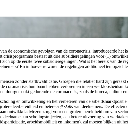
g van de economische gevolgen van de coronacrisis, introduceerde het k
risisprogramma bestaat uit drie subsidieregelingen voor (1) ontwikkel
t zich op de eerste twee subsidieregelingen. Wat is het bereik van de r
lnemers? En in hoeverre waren de regelingen additioneel ten opzichte 
 mensen zonder startkwalificatie. Groepen die relatief hard zijn geraakt
de coronacrisis hun baan hebben verloren en in een werkloosheidsuitke
en doorgemaakt gedurende de coronacrisis, zoals de horeca, cultuur en 
an scholing en ontwikkeling en het verbeteren van de arbeidsmarktpositi
rotere leerbereidheid en betere
soft skills
van deelnemers. De effecten o
n ontwikkeladviezen zorgt voor een grotere bereidheid om van sector of
e deelname aan scholingstrajecten, een betere uitvoering van werktaken
sparticipatie, arbeidsmobiliteit en inkomen), zal moeten blijken uit het