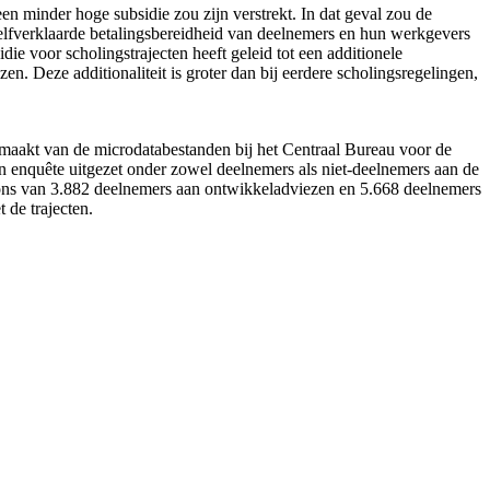
en minder hoge subsidie zou zijn verstrekt. In dat geval zou de
 zelfverklaarde betalingsbereidheid van deelnemers en hun werkgevers
idie voor scholingstrajecten heeft geleid tot een additionele
. Deze additionaliteit is groter dan bij eerdere scholings­regelingen,
maakt van de microdatabestanden bij het Centraal Bureau voor de
en enquête uitgezet onder zowel deelnemers als niet-deelnemers aan de
espons van 3.882 deelnemers aan ontwikkeladviezen en 5.668 deelnemers
 de trajecten.