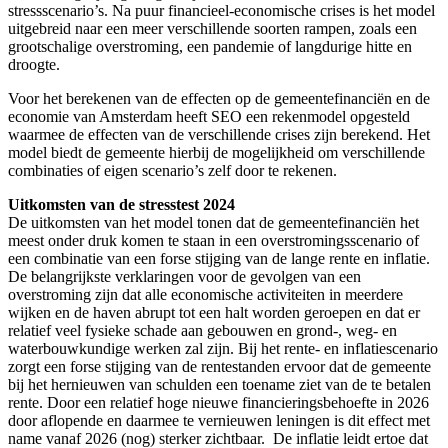
stressscenario’s. Na puur financieel-economische crises is het model
uitgebreid naar een meer verschillende soorten rampen, zoals een
grootschalige overstroming, een pandemie of langdurige hitte en
droogte.
Voor het berekenen van de effecten op de gemeentefinanciën en de
economie van Amsterdam heeft SEO een rekenmodel opgesteld
waarmee de effecten van de verschillende crises zijn berekend. Het
model biedt de gemeente hierbij de mogelijkheid om verschillende
combinaties of eigen scenario’s zelf door te rekenen.
Uitkomsten van de stresstest 2024
De uitkomsten van het model tonen dat de gemeentefinanciën het
meest onder druk komen te staan in een overstromingsscenario of
een combinatie van een forse stijging van de lange rente en inflatie.
De belangrijkste verklaringen voor de gevolgen van een
overstroming zijn dat alle economische activiteiten in meerdere
wijken en de haven abrupt tot een halt worden geroepen en dat er
relatief veel fysieke schade aan gebouwen en grond-, weg- en
waterbouwkundige werken zal zijn. Bij het rente- en inflatiescenario
zorgt een forse stijging van de rentestanden ervoor dat de gemeente
bij het hernieuwen van schulden een toename ziet van de te betalen
rente. Door een relatief hoge nieuwe financieringsbehoefte in 2026
door aflopende en daarmee te vernieuwen leningen is dit effect met
name vanaf 2026 (nog) sterker zichtbaar. De inflatie leidt ertoe dat