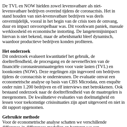
De TVL en NOW hielden zowel levensvatbare als niet-
levensvatbare bedrijven overeind tijdens de coronacrisis. Het in
stand houden van niet-levensvatbare bedrijven was deels
onvermijdelijk, vooral in het begin van de crisis toen de omvang,
duur en impact onvoorspelbaar was. Dit voorkwam paniek, massale
werkloosheid en economische instorting. De langetermijnimpact
hiervan is niet bekend, maar de arbeidsmarkt bleef dynamisch,
waardoor productieve bedrijven konden profiteren.
Het onderzoek
Dit onderzoek evalueert kwantitatief het gebruik, de
doeltreffendheid, de procesgang en de neveneffecten van de
financiële coronasteunmaatregelen voor vaste lasten (TVL) en
loonkosten (NOW). Deze regelingen zijn ingevoerd om bedrijven
tijdens de coronacrisis te ondersteunen. De evaluatie omvat een
econometrische analyse op basis van CBS Microdata, een enquête
onder ruim 1.200 bedrijven en elf interviews met betrokkenen. Ook
bestaand onderzoek naar de doeltreffendheid van de maatregelen is
meegenomen. De kwalitatieve evaluaties van doelmatigheid en
lessen voor toekomstige crisissituaties zijn apart uitgevoerd en niet in
dit rapport opgenomen.
Gebruikte methode
Voor de econometrische analyse schatten we verschillende