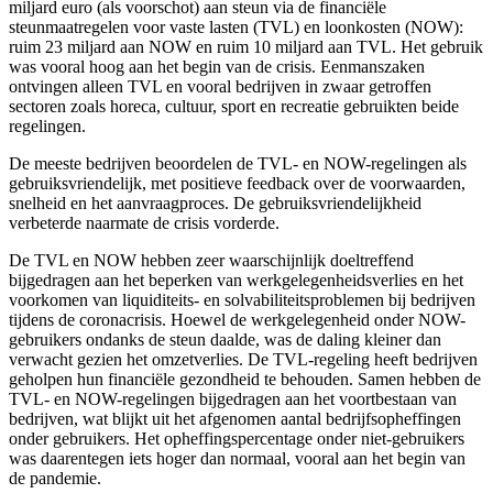
miljard euro (als voorschot) aan steun via de financiële
steunmaatregelen voor vaste lasten (TVL) en loonkosten (NOW):
ruim 23 miljard aan NOW en ruim 10 miljard aan TVL. Het gebruik
was vooral hoog aan het begin van de crisis. Eenmanszaken
ontvingen alleen TVL en vooral bedrijven in zwaar getroffen
sectoren zoals horeca, cultuur, sport en recreatie gebruikten beide
regelingen.
De meeste bedrijven beoordelen de TVL- en NOW-regelingen als
gebruiksvriendelijk, met positieve feedback over de voorwaarden,
snelheid en het aanvraagproces. De gebruiksvriendelijkheid
verbeterde naarmate de crisis vorderde.
De TVL en NOW hebben zeer waarschijnlijk doeltreffend
bijgedragen aan het beperken van werkgelegenheidsverlies en het
voorkomen van liquiditeits- en solvabiliteitsproblemen bij bedrijven
tijdens de coronacrisis. Hoewel de werkgelegenheid onder NOW-
gebruikers ondanks de steun daalde, was de daling kleiner dan
verwacht gezien het omzetverlies. De TVL-regeling heeft bedrijven
geholpen hun financiële gezondheid te behouden. Samen hebben de
TVL- en NOW-regelingen bijgedragen aan het voortbestaan van
bedrijven, wat blijkt uit het afgenomen aantal bedrijfsopheffingen
onder gebruikers. Het opheffingspercentage onder niet-gebruikers
was daarentegen iets hoger dan normaal, vooral aan het begin van
de pandemie.