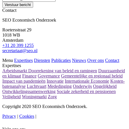
Verstuur bericht
Contact
SEO Economisch Onderzoek
Roetersstraat 29
1018 WB
Amsterdam
+31 20 399 1255
secretariaat@seo.nl
Menu
Expertises
Diensten
Publicaties
Nieuws
Over ons
Contact
Expertises
Arbeidsmarkt
Doorrekening van beleid en ramingen
Duurzaamheid
en klimaat
Finance
Governance
Gemeentelijke en regionaal beleid
Impact van pandemieën
Innovatie
Internationale Economie
Kosten-
batenanalyse
Luchtvaart
Mededinging
Onderwijs
Ongelijkheid
Ontwikkelingssamenwerking
Sociale zekerheid en pensioenen
Veiligheid
Woningmarkt
Zorg
Copyright 2020 SEO Economisch Onderzoek.
Privacy
|
Cookies
|