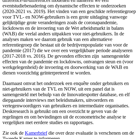
difference-in-differences modellen en hanteren we een
eventstudiebenadering om dynamische effecten te onderzoeken
(2020-2021 vs. 2019). Het vinden van een geschikte referentiegroep
voor TVL- en NOW-gebruikers is een grote uitdaging vanwege
gelijktijdige grote veranderingen zoals de coronapandemie,
lockdowns en de invoering van de Wet arbeidsmarkt in balans
(WAB) die veelal anders uitpakken voor niet-gebruikers. In de
analyses maken we daarom gebruik van een alternatieve
referentiegroep die bestaat uit de bedrijvenpopulatie van voor de
pandemie (2017) die we over een vergelijkbare periode analyseren
(2017-2018 vs. 2016). De gevonden effecten zijn samengestelde
effecten van de pandemie en lockdowns, ontvangen steun en (voor
werkgelegenheid) de invoering en doorwerking van de WAB en
dienen voorzichtig geïnterpreteerd te worden.
Daarnaast omvat het onderzoek een enquête onder gebruikers en
niet-gebruikers van de TVL en NOW, uit een panel dat is
samengesteld met behulp van de Innovatiespotter database, en elf
diepgaande interviews met beleidsmakers, uitvoerders en
vertegenwoordigers van gebruikers en intermediaire organisaties.
Deskresearch is gebruikt om een overzicht te geven van de
regelingen en om bevindingen uit de econometrische analyse te
vergelijken met eerdere studies en rapportages.
Zie ook de
Kamerbrief
die over deze evaluatie is verschenen om de
Tweede Kamer te informeren.