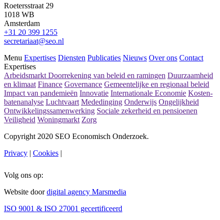
Roetersstraat 29
1018 WB
Amsterdam
+31 20 399 1255
secretariaat@seo.nl
Menu
Expertises
Diensten
Publicaties
Nieuws
Over ons
Contact
Expertises
Arbeidsmarkt
Doorrekening van beleid en ramingen
Duurzaamheid
en klimaat
Finance
Governance
Gemeentelijke en regionaal beleid
Impact van pandemieën
Innovatie
Internationale Economie
Kosten-
batenanalyse
Luchtvaart
Mededinging
Onderwijs
Ongelijkheid
Ontwikkelingssamenwerking
Sociale zekerheid en pensioenen
Veiligheid
Woningmarkt
Zorg
Copyright 2020 SEO Economisch Onderzoek.
Privacy
|
Cookies
|
Volg ons op:
Website door
digital agency Marsmedia
ISO 9001 & ISO 27001 gecertificeerd