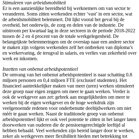
Stimuleren van arbeidsmobiliteit
Er is een aanzienlijke bereidheid bij werknemers om van sector te
veranderen. Soms zitten werkenden echter ‘vast’ in een sector, wat
de arbeidsmobiliteit belemmert. Dit lijkt vooral het geval bij de
overheid, het onderwijs, de zorg en delen van de industrie. De
uitstroom per kwartaal lag in deze sectoren in de periode 2018-2022
tussen de 2 en 4 procent van de totale werkgelegenheid. De
belangrijkste belemmeringen om de overstap naar een andere sector
te maken zijn volgens werkenden zelf het ontbreken van diploma’s
en werkervaring, de terugval in salaris, en verlies van zekerheid over
werk en inkomen.
Inzetten van onbenut arbeidspotentieel
De omvang van het onbenut arbeidspotentieel is naar schatting 0.8
miljoen personen en 0,4 miljoen FTE (exclusief studenten). Het
financieel aantrekkelijker maken van meer (uren) werken stimuleert
deze groep naar eigen zeggen om meer te gaan werken. Verder is
ook de werkgever aan zet: gebrek aan mogelijkheden om meer te
werken bij de eigen werkgever en de hoge werkdruk zijn
veelgenoemde redenen voor onderbenutte deeltijdwerkers om niet
méér te gaan werken. Naast de traditionele groep van onbenut
arbeidspotentieel lijkt er ook veel potentie te zitten in het langer laten
doorwerken van ouderen die de pensioengerechtigde leeftijd al
hebben behaald. Veel werkenden zijn bereid langer door te werken,
zeker als werkgevers meer flexibiliteit bieden met betrekking tot