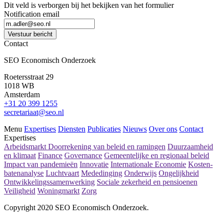
Dit veld is verborgen bij het bekijken van het formulier
Notification email
Verstuur bericht
Contact
SEO Economisch Onderzoek
Roetersstraat 29
1018 WB
Amsterdam
+31 20 399 1255
secretariaat@seo.nl
Menu
Expertises
Diensten
Publicaties
Nieuws
Over ons
Contact
Expertises
Arbeidsmarkt
Doorrekening van beleid en ramingen
Duurzaamheid
en klimaat
Finance
Governance
Gemeentelijke en regionaal beleid
Impact van pandemieën
Innovatie
Internationale Economie
Kosten-
batenanalyse
Luchtvaart
Mededinging
Onderwijs
Ongelijkheid
Ontwikkelingssamenwerking
Sociale zekerheid en pensioenen
Veiligheid
Woningmarkt
Zorg
Copyright 2020 SEO Economisch Onderzoek.