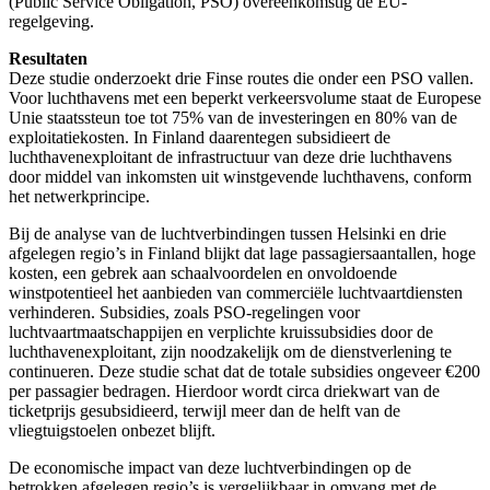
(Public Service Obligation, PSO) overeenkomstig de EU-
regelgeving.
Resultaten
Deze studie onderzoekt drie Finse routes die onder een PSO vallen.
Voor luchthavens met een beperkt verkeersvolume staat de Europese
Unie staatssteun toe tot 75% van de investeringen en 80% van de
exploitatiekosten. In Finland daarentegen subsidieert de
luchthavenexploitant de infrastructuur van deze drie luchthavens
door middel van inkomsten uit winstgevende luchthavens, conform
het netwerkprincipe.
Bij de analyse van de luchtverbindingen tussen Helsinki en drie
afgelegen regio’s in Finland blijkt dat lage passagiersaantallen, hoge
kosten, een gebrek aan schaalvoordelen en onvoldoende
winstpotentieel het aanbieden van commerciële luchtvaartdiensten
verhinderen. Subsidies, zoals PSO-regelingen voor
luchtvaartmaatschappijen en verplichte kruissubsidies door de
luchthavenexploitant, zijn noodzakelijk om de dienstverlening te
continueren.
Deze studie schat dat de totale subsidies ongeveer €200
per passagier bedragen. Hierdoor wordt circa driekwart van de
ticketprijs gesubsidieerd, terwijl meer dan de helft van de
vliegtuigstoelen onbezet blijft.
De economische impact van deze luchtverbindingen op de
betrokken afgelegen regio’s is vergelijkbaar in omvang met de