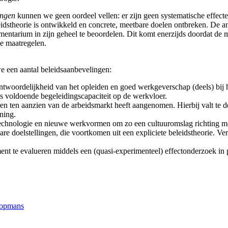
ingen
kunnen we geen oordeel vellen: er zijn geen systematische effectev
dstheorie is ontwikkeld en concrete, meetbare doelen ontbreken. De ana
rumentarium in zijn geheel te beoordelen. Dit komt enerzijds doordat de 
de maatregelen.
we een aantal beleidsaanbevelingen:
twoordelijkheid van het opleiden en goed werkgeverschap (deels) bij he
s voldoende begeleidingscapaciteit op de werkvloer.
e jaren ten aanzien van de arbeidsmarkt heeft aangenomen. Hierbij valt t
ning.
technologie en nieuwe werkvormen om zo een cultuuromslag richting meer
are doelstellingen, die voortkomen uit een expliciete beleidstheorie. 
ent te evalueren middels een (quasi-experimenteel) effectonderzoek in pl
oopmans