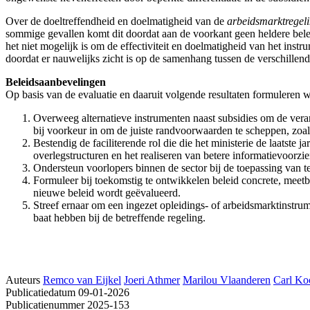
Over de doeltreffendheid en doelmatigheid van de
arbeidsmarktregel
sommige gevallen komt dit doordat aan de voorkant geen heldere belei
het niet mogelijk is om de effectiviteit en doelmatigheid van het inst
doordat er nauwelijks zicht is op de samenhang tussen de verschillen
Beleidsaanbevelingen
Op basis van de evaluatie en daaruit volgende resultaten formuleren 
Overweeg alternatieve instrumenten naast subsidies om de veran
bij voorkeur in om de juiste randvoorwaarden te scheppen, zoal
Bestendig de faciliterende rol die die het ministerie de laatst
overlegstructuren en het realiseren van betere informatievoorzie
Ondersteun voorlopers binnen de sector bij de toepassing van 
Formuleer bij toekomstig te ontwikkelen beleid concrete, meetb
nieuwe beleid wordt geëvalueerd.
Streef ernaar om een ingezet opleidings- of arbeidsmarktinstrum
baat hebben bij de betreffende regeling.
Auteurs
Remco van Eijkel
Joeri Athmer
Marilou Vlaanderen
Carl K
Publicatiedatum
09-01-2026
Publicatienummer
2025-153