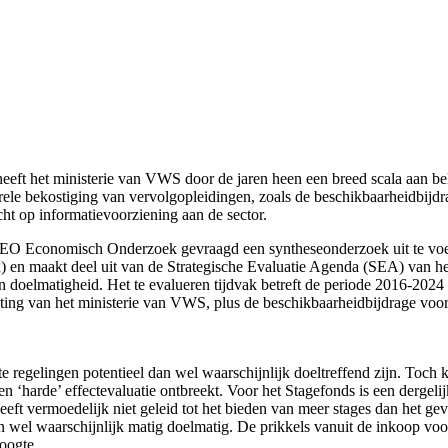
 heeft het ministerie van VWS door de jaren heen een breed scala aan b
urele bekostiging van vervolgopleidingen, zoals de beschikbaarheidbijdr
cht op informatievoorziening aan de sector.
EO Economisch Onderzoek gevraagd een syntheseonderzoek uit te voeren
 en maakt deel uit van de Strategische Evaluatie Agenda (SEA) van h
n doelmatigheid. Het te evalueren tijdvak betreft de periode 2016-2024
oting van het ministerie van VWS, plus de beschikbaarheidbijdrage vo
 regelingen potentieel dan wel waarschijnlijk doeltreffend zijn. Toch
een ‘harde’ effectevaluatie ontbreekt. Voor het Stagefonds is een derge
 heeft vermoedelijk niet geleid tot het bieden van meer stages dan het g
wel waarschijnlijk matig doelmatig. De prikkels vanuit de inkoop voor e
oogte.