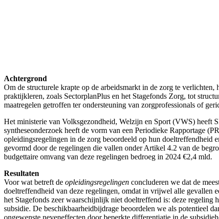
Achtergrond
Om de structurele krapte op de arbeidsmarkt in de zorg te verlichten,
praktijkleren, zoals SectorplanPlus en het Stagefonds Zorg, tot struct
maatregelen getroffen ter ondersteuning van zorgprofessionals of geri
Het ministerie van Volksgezondheid, Welzijn en Sport (VWS) heeft S
syntheseonderzoek heeft de vorm van een Periodieke Rapportage (PR)
opleidingsregelingen in de zorg beoordeeld op hun doeltreffendheid e
gevormd door de regelingen die vallen onder Artikel 4.2 van de begr
budgettaire omvang van deze regelingen bedroeg in 2024 €2,4 mld.
Resultaten
Voor wat betreft de
opleidingsregelingen
concluderen we dat de meeste
doeltreffendheid van deze regelingen, omdat in vrijwel alle gevallen 
het Stagefonds zeer waarschijnlijk niet doeltreffend is: deze regeling
subsidie. De beschikbaarheidbijdrage beoordelen we als potentieel dan 
ongewenste neveneffecten door beperkte differentiatie in de subsidieh