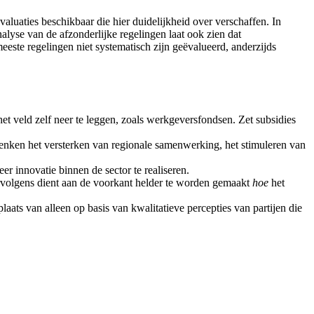
aluaties beschikbaar die hier duidelijkheid over verschaffen. In
lyse van de afzonderlijke regelingen laat ook zien dat
meeste regelingen niet systematisch zijn geëvalueerd, anderzijds
t veld zelf neer te leggen, zoals werkgeversfondsen. Zet subsidies
e denken het versterken van regionale samenwerking, het stimuleren van
 innovatie binnen de sector te realiseren.
Vervolgens dient aan de voorkant helder te worden gemaakt
hoe
het
aats van alleen op basis van kwalitatieve percepties van partijen die