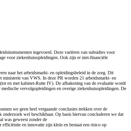
eleidsinstrumenten ingevoerd. Deze variëren van subsidies voor
age voor ziekenhuisopleidingen. Ook zijn er niet-financiële
 naar het arbeidsmarkt- en opleidingsbeleid in de zorg. Dit
et ministerie van VWS. In deze PR worden 21 arbeidsmarkt- en
 (tot en met kabinet-Rutte IV). De afbakening van de evaluatie wordt
or medische vervolgopleidingen en overige ziekenhuisopleidingen. De
 kunnen we geen heel vergaande conclusies trekken over de
lijk onderzoek wel beschikbaar. Op basis hiervan concluderen we dat
eval was geweest zonder de
fficiëntie en innovatie zijn klein en bestaat een risico op