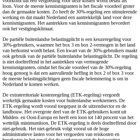
voorkomt dat een vergoeding voor deze kosten wordt belast als
loon. Voor de meeste kennismigranten is het fiscale voordeel groter
dan de gemaakte kosten. Zo heeft de 30%-regeling een stimulerende
werking en dat maakt Nederland een aantrekkelijk land voor deze
kennismigranten. Het aantrekken van kennismigranten bevordert
ook het vestigingsklimaat.
De partiële buitenlandse belastingplicht is een keuzeregeling voor
30%-gebruikers, waarmee het box 3 en box 2-vermogen in het land
van herkomst wordt belast. Een kwart van de 30%-gebruikers maakt
ook gebruik van de partiële buitenlandse belastingplicht. De regeling
is niet doeltreffend in het aantrekken van vermogende
kennismigranten, omdat het fiscale voordeel van de 30%-regeling
hoog genoeg is dat een aanvullende heffing in box 2 of box 3 voor
de meeste belastingplichtigen geen fiscale belemmering is om in
Nederland te komen werken.
De extraterritoriale kostenregeling (ETK-regeling) vergoedt
werkelijk gemaakte kosten voor buitenlandse werknemers. De
ETK-regeling wordt vooral toegepast in de uitzendsector en de
landbouw. Het overgrote deel van de ETK-gebruikers komt uit
Midden- en Oost-Europa en heeft een loon tot 140 procent van het
wettelijk minimumloon. De ETK-regeling is deels doeltreffend door
niet-gebruik. Het niet-gebruik volgt vooral uit de hoge
administratieve lasten voor het vergoeden van reiskosten en
huurlasten in het geval dat de werkgever niet de huisvesting