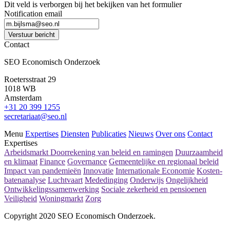
Dit veld is verborgen bij het bekijken van het formulier
Notification email
Verstuur bericht
Contact
SEO Economisch Onderzoek
Roetersstraat 29
1018 WB
Amsterdam
+31 20 399 1255
secretariaat@seo.nl
Menu
Expertises
Diensten
Publicaties
Nieuws
Over ons
Contact
Expertises
Arbeidsmarkt
Doorrekening van beleid en ramingen
Duurzaamheid
en klimaat
Finance
Governance
Gemeentelijke en regionaal beleid
Impact van pandemieën
Innovatie
Internationale Economie
Kosten-
batenanalyse
Luchtvaart
Mededinging
Onderwijs
Ongelijkheid
Ontwikkelingssamenwerking
Sociale zekerheid en pensioenen
Veiligheid
Woningmarkt
Zorg
Copyright 2020 SEO Economisch Onderzoek.