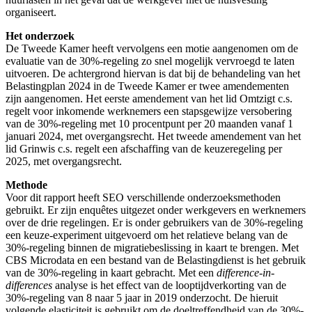
organiseert.
Het onderzoek
De Tweede Kamer heeft vervolgens een motie aangenomen om de
evaluatie van de 30%-regeling zo snel mogelijk vervroegd te laten
uitvoeren. De achtergrond hiervan is dat bij de behandeling van het
Belastingplan 2024 in de Tweede Kamer er twee amendementen
zijn aangenomen. Het eerste amendement van het lid Omtzigt c.s.
regelt voor inkomende werknemers een stapsgewijze versobering
van de 30%-regeling met 10 procentpunt per 20 maanden vanaf 1
januari 2024, met overgangsrecht. Het tweede amendement van het
lid Grinwis c.s. regelt een afschaffing van de keuzeregeling per
2025, met overgangsrecht.
Methode
Voor dit rapport heeft SEO verschillende onderzoeksmethoden
gebruikt. Er zijn enquêtes uitgezet onder werkgevers en werknemers
over de drie regelingen. Er is onder gebruikers van de 30%-regeling
een keuze-experiment uitgevoerd om het relatieve belang van de
30%-regeling binnen de migratiebeslissing in kaart te brengen. Met
CBS Microdata en een bestand van de Belastingdienst is het gebruik
van de 30%-regeling in kaart gebracht. Met een
difference-in-
differences
analyse is het effect van de looptijdverkorting van de
30%-regeling van 8 naar 5 jaar in 2019 onderzocht. De hieruit
volgende elasticiteit is gebruikt om de doeltreffendheid van de 30%-