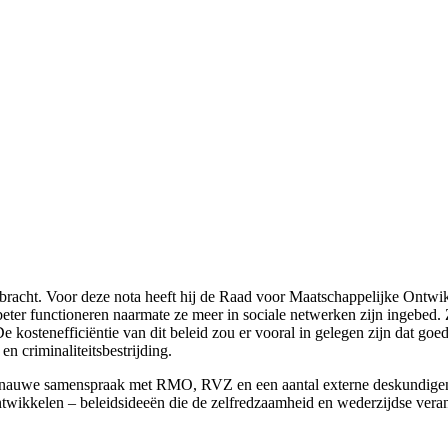
tgebracht. Voor deze nota heeft hij de Raad voor Maatschappelijke O
 beter functioneren naarmate ze meer in sociale netwerken zijn ingebe
 De kostenefficiëntie van dit beleid zou er vooral in gelegen zijn dat 
n criminaliteitsbestrijding.
in nauwe samenspraak met RMO, RVZ en een aantal externe deskundigen d
te ontwikkelen – beleidsideeën die de zelfredzaamheid en wederzijdse ve