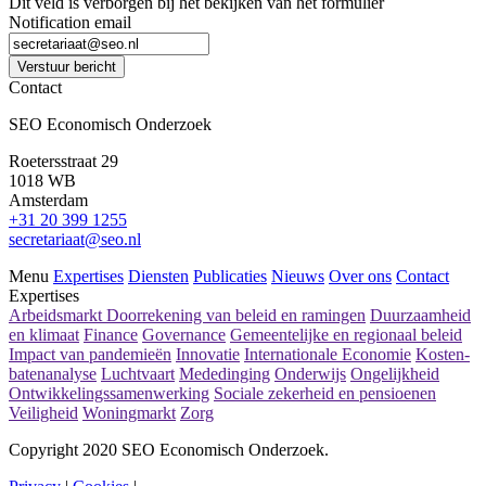
Dit veld is verborgen bij het bekijken van het formulier
Notification email
Verstuur bericht
Contact
SEO Economisch Onderzoek
Roetersstraat 29
1018 WB
Amsterdam
+31 20 399 1255
secretariaat@seo.nl
Menu
Expertises
Diensten
Publicaties
Nieuws
Over ons
Contact
Expertises
Arbeidsmarkt
Doorrekening van beleid en ramingen
Duurzaamheid
en klimaat
Finance
Governance
Gemeentelijke en regionaal beleid
Impact van pandemieën
Innovatie
Internationale Economie
Kosten-
batenanalyse
Luchtvaart
Mededinging
Onderwijs
Ongelijkheid
Ontwikkelingssamenwerking
Sociale zekerheid en pensioenen
Veiligheid
Woningmarkt
Zorg
Copyright 2020 SEO Economisch Onderzoek.