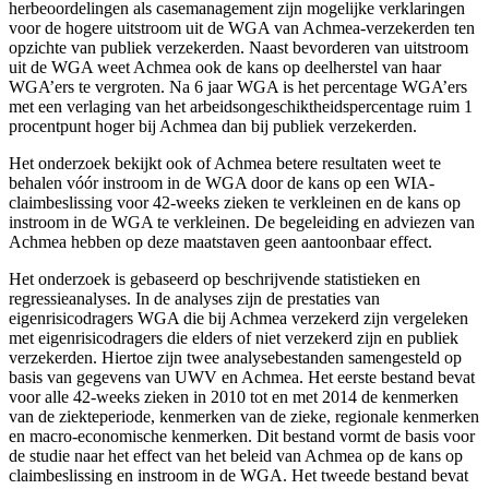
herbeoordelingen als casemanagement zijn mogelijke verklaringen
voor de hogere uitstroom uit de WGA van Achmea-verzekerden ten
opzichte van publiek verzekerden. Naast bevorderen van uitstroom
uit de WGA weet Achmea ook de kans op deelherstel van haar
WGA’ers te vergroten. Na 6 jaar WGA is het percentage WGA’ers
met een verlaging van het arbeidsongeschiktheidspercentage ruim 1
procentpunt hoger bij Achmea dan bij publiek verzekerden.
Het onderzoek bekijkt ook of Achmea betere resultaten weet te
behalen vóór instroom in de WGA door de kans op een WIA-
claimbeslissing voor 42-weeks zieken te verkleinen en de kans op
instroom in de WGA te verkleinen. De begeleiding en adviezen van
Achmea hebben op deze maatstaven geen aantoonbaar effect.
Het onderzoek is gebaseerd op beschrijvende statistieken en
regressieanalyses. In de analyses zijn de prestaties van
eigenrisicodragers WGA die bij Achmea verzekerd zijn vergeleken
met eigenrisicodragers die elders of niet verzekerd zijn en publiek
verzekerden. Hiertoe zijn twee analysebestanden samengesteld op
basis van gegevens van UWV en Achmea. Het eerste bestand bevat
voor alle 42-weeks zieken in 2010 tot en met 2014 de kenmerken
van de ziekteperiode, kenmerken van de zieke, regionale kenmerken
en macro-economische kenmerken. Dit bestand vormt de basis voor
de studie naar het effect van het beleid van Achmea op de kans op
claimbeslissing en instroom in de WGA. Het tweede bestand bevat